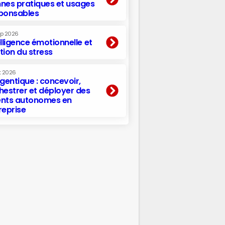
nes pratiques et usages
ponsables
ep 2026
elligence émotionnelle et
tion du stress
t 2026
agentique : concevoir,
hestrer et déployer des
nts autonomes en
reprise