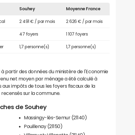
Souhey
Moyenne France
cal
2 491 € / par mois
2 626 € / par mois
47 foyers
1 107 foyers
er
1,7 personne(s)
1,7 personne(s)
 à partir des données du ministère de l'Economie
evenu net moyen par ménage a été calculé à
 aux impôts de tous les foyers fiscaux de la
 recensés sur la commune.
roches de Souhey
Massingy-lès-Semur (21140)
Pouillenay (21150)
Villars-et-Villenotte (21140)