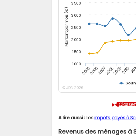
3 500
Montant par mois (€)
3 000
2 500
2 000
1 500
1 000
2007
2006
201
2005
2010
2009
2008
Souh
© JDN 2026
Classem
A lire aussi :
Les
impôts payés à S
Revenus des ménages à 