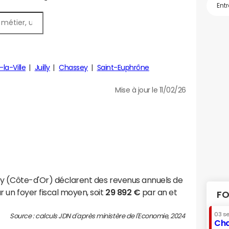
la-Ville
Juilly
Chassey
Saint-Euphrône
Mise à jour le 11/02/26
ey (Côte-d'Or) déclarent des revenus annuels de
 un foyer fiscal moyen, soit
29 892 €
par an et
FO
03 s
Source : calculs JDN d'après ministère de l'Economie, 2024
Cha