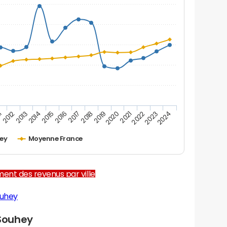
2012
2017
2022
1
2016
2021
2015
2020
2014
2019
2024
2013
2018
2023
ey
Moyenne France
ent des revenus par ville
ouhey
Souhey