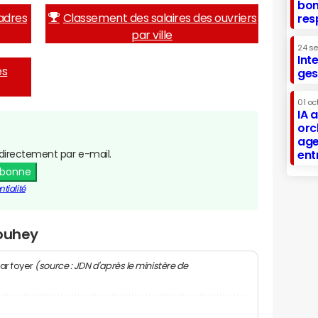
bon
adres
Classement des salaires des ouvriers
res
par ville
24 s
Int
es
ges
01 oc
IA 
orc
age
directement par e-mail.
ent
abonne
tialité
Souhey
(source : JDN d'après le ministère de
ar foyer