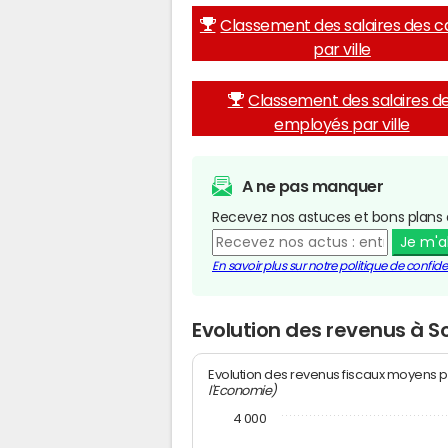
Classement des salaires des c
par ville
Classement des salaires d
employés par ville
A ne pas manquer
Recevez nos astuces et bons plans 
Je m'
En savoir plus sur notre politique de confiden
Evolution des revenus à 
Evolution des revenus fiscaux moyens p
l'Economie)
4 000