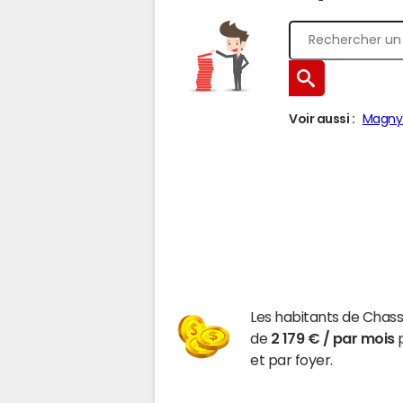
Voir aussi :
Magny-
Les habitants de Chas
de
2 179 € / par mois
p
et par foyer.