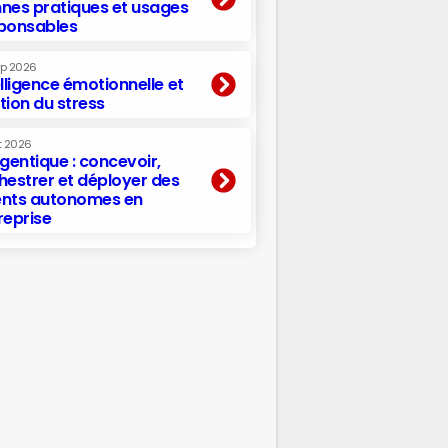
nes pratiques et usages
ponsables
ep 2026
elligence émotionnelle et
tion du stress
t 2026
agentique : concevoir,
hestrer et déployer des
nts autonomes en
reprise