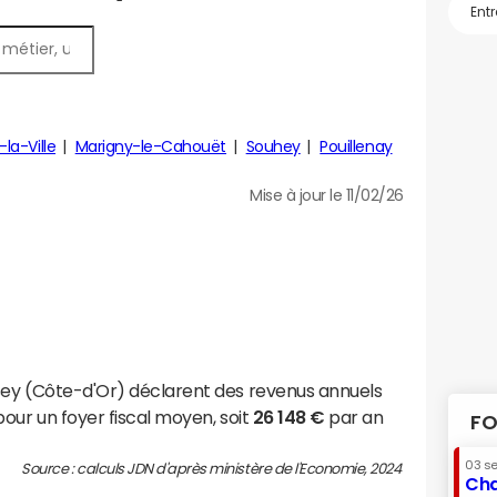
la-Ville
Marigny-le-Cahouët
Souhey
Pouillenay
Mise à jour le 11/02/26
sey (Côte-d'Or) déclarent des revenus annuels
our un foyer fiscal moyen, soit
26 148 €
par an
FO
03 s
Source : calculs JDN d'après ministère de l'Economie, 2024
Cha