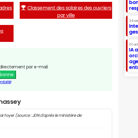
bon
adres
Classement des salaires des ouvriers
res
par ville
24 s
Int
es
ges
01 oc
IA 
orc
age
directement par e-mail.
ent
abonne
tialité
Chassey
(source : JDN d'après le ministère de
ar foyer