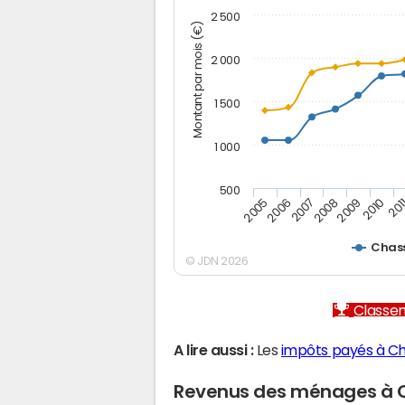
2 500
Montant par mois (€)
2 000
1 500
1 000
500
2005
2006
2007
2008
2009
2010
201
Chas
© JDN 2026
Classem
A lire aussi :
Les
impôts payés à C
Revenus des ménages à 