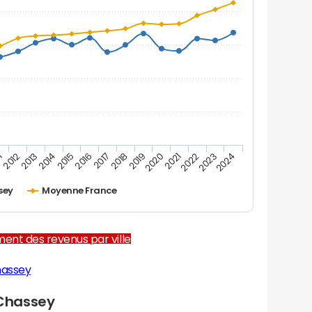
1
2012
2013
2014
2015
2016
2017
2018
2019
2020
2021
2022
2023
2024
sey
Moyenne France
ent des revenus par ville
hassey
Chassey