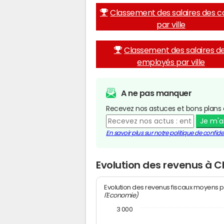
Classement des salaires des c
par ville
Classement des salaires d
employés par ville
A ne pas manquer
Recevez nos astuces et bons plans 
Je m'
En savoir plus sur notre politique de confiden
Evolution des revenus à 
Evolution des revenus fiscaux moyens p
l'Economie)
3 000