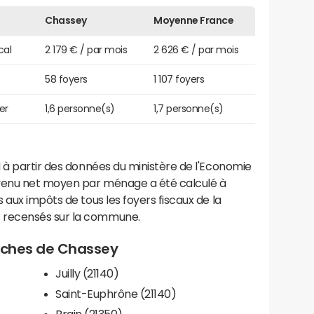
Chassey
Moyenne France
cal
2 179 € / par mois
2 626 € / par mois
58 foyers
1 107 foyers
er
1,6 personne(s)
1,7 personne(s)
 à partir des données du ministère de l'Economie
evenu net moyen par ménage a été calculé à
 aux impôts de tous les foyers fiscaux de la
 recensés sur la commune.
proches de Chassey
Juilly (21140)
Saint-Euphrône (21140)
Brain (21350)