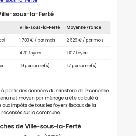
lle-sous-la-Ferté
lle-sous-la-Ferté
Ville-sous-la-Ferté
Moyenne France
cal
1 783 € / par mois
2 626 € / par mois
470 foyers
1 107 foyers
er
1,9 personne(s)
1,7 personne(s)
 à partir des données du ministère de l'Economie
evenu net moyen par ménage a été calculé à
 aux impôts de tous les foyers fiscaux de la
 recensés sur la commune.
roches de Ville-sous-la-Ferté