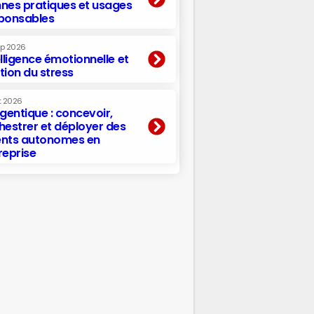
nes pratiques et usages
ponsables
ep 2026
elligence émotionnelle et
tion du stress
t 2026
agentique : concevoir,
hestrer et déployer des
nts autonomes en
reprise