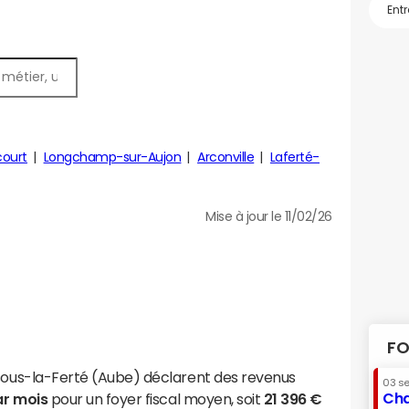
ourt
Longchamp-sur-Aujon
Arconville
Laferté-
Mise à jour le 11/02/26
FO
-sous-la-Ferté (Aube) déclarent des revenus
03 s
Cha
ar mois
pour un foyer fiscal moyen, soit
21 396 €