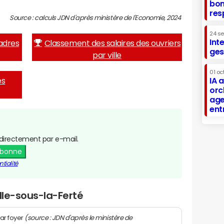
bon
res
Source : calculs JDN d'après ministère de l'Economie, 2024
24 s
Int
adres
Classement des salaires des ouvriers
ges
par ville
01 oc
es
IA 
orc
age
ent
directement par e-mail.
abonne
tialité
lle-sous-la-Ferté
(source : JDN d'après le ministère de
ar foyer