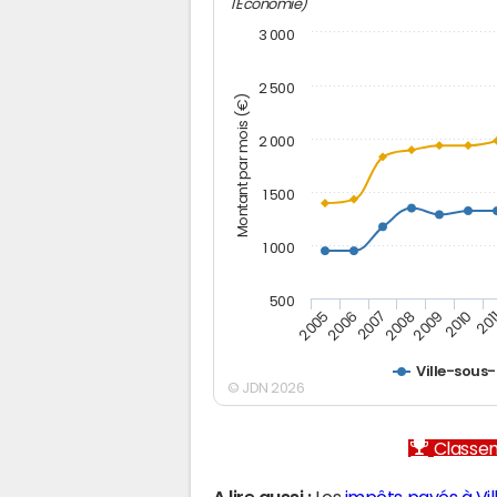
l'Economie)
3 000
2 500
Montant par mois (€)
2 000
1 500
1 000
500
2005
2006
2007
2008
2009
2010
201
Ville-sous-
© JDN 2026
Classem