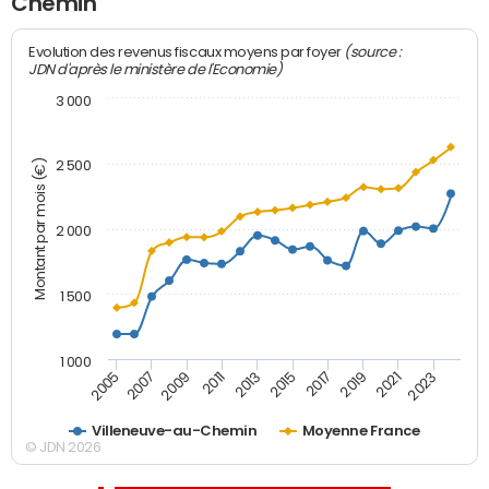
Chemin
(source :
Evolution des revenus fiscaux moyens par foyer
JDN d'après le ministère de l'Economie)
3 000
Montant par mois (€)
2 500
2 000
1 500
1 000
2007
2017
2009
2019
2011
2021
2013
2023
2005
2015
Villeneuve-au-Chemin
Moyenne France
© JDN 2026