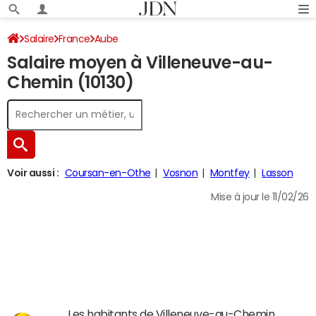
Salaire
France
Aube
Salaire moyen à Villeneuve-au-
Chemin (10130)
Voir aussi :
Coursan-en-Othe
Vosnon
Montfey
Lasson
Mise à jour le 11/02/26
Les habitants de Villeneuve-au-Chemin