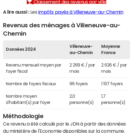
Classement des revenus par ville
A lire aussi :
Les
impôts payés à Villeneuve-au-Chemin
Revenus des ménages à Villeneuve-au-
Chemin
Villeneuve-
Moyenne
Données 2024
au-Chemin
France
Revenu mensuel moyen par
2 269 € / par
2 626 € / par
foyer fiscal
mois
mois
Nombre de foyers fiscaux
96 foyers
1 107 foyers
Nombre moyen
2,0
1,7
d'habitant(s) par foyer
personne(s)
personne(s)
Méthodologie
Ce revenu a été calculé par le JDN à partir des données
du ministère de l'Economie disponibles sur la commune.