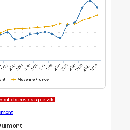
1
2012
2013
2014
2015
2016
2017
2018
2019
2020
2021
2022
2023
2024
ont
Moyenne France
ent des revenus par ville
ulmont
Vulmont