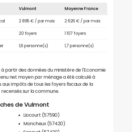
Vulmont
Moyenne France
cal
2 895 € / par mois
2 626 € / par mois
20 foyers
1 107 foyers
er
1,6 personne(s)
1,7 personne(s)
 à partir des données du ministère de l'Economie
evenu net moyen par ménage a été calculé à
 aux impôts de tous les foyers fiscaux de la
 recensés sur la commune.
roches de Vulmont
Liocourt (57590)
Moncheux (57420)
Secourt (57420)