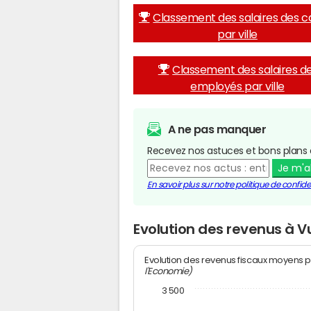
Classement des salaires des c
par ville
Classement des salaires d
employés par ville
A ne pas manquer
Recevez nos astuces et bons plans 
Je m'
En savoir plus sur notre politique de confiden
Evolution des revenus à 
Evolution des revenus fiscaux moyens p
l'Economie)
3 500