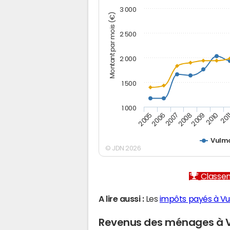
3 000
Montant par mois (€)
2 500
2 000
1 500
1 000
2005
2006
2007
2008
2009
2010
201
Vulm
© JDN 2026
Classem
A lire aussi :
Les
impôts payés à V
Revenus des ménages à 