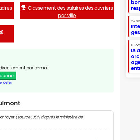
bon
adres
Classement des salaires des ouvriers
res
par ville
24 s
Int
es
ges
01 oc
IA 
orc
age
directement par e-mail.
ent
abonne
tialité
Vulmont
(source : JDN d'après le ministère de
ar foyer