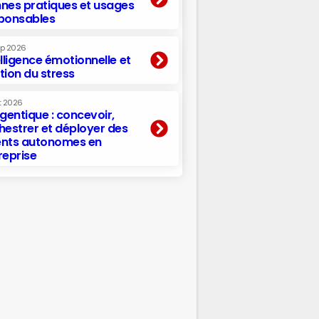
nes pratiques et usages
ponsables
ep 2026
elligence émotionnelle et
tion du stress
t 2026
agentique : concevoir,
hestrer et déployer des
nts autonomes en
reprise