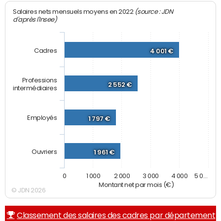
(source : JDN
Salaires nets mensuels moyens en 2022
d'après l'Insee)
Cadres
4 001 €
Professions
2 552 €
intermédiaires
Employés
1 797 €
Ouvriers
1 961 €
0
1 000
2 000
3 000
4 000
5 0…
Montant net par mois (€)
© JDN 2026
Classement des salaires des cadres par département