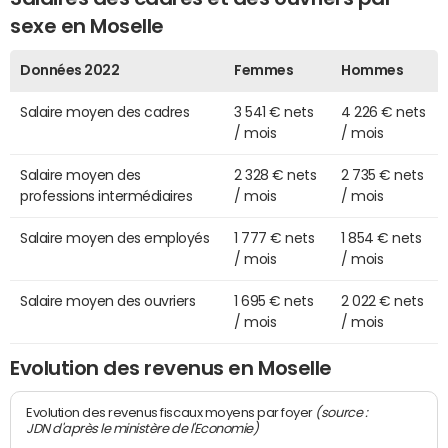
sexe en Moselle
Données 2022
Femmes
Hommes
Salaire moyen des cadres
3 541 € nets
4 226 € nets
/ mois
/ mois
Salaire moyen des
2 328 € nets
2 735 € nets
professions intermédiaires
/ mois
/ mois
Salaire moyen des employés
1 777 € nets
1 854 € nets
/ mois
/ mois
Salaire moyen des ouvriers
1 695 € nets
2 022 € nets
/ mois
/ mois
Evolution des revenus en Moselle
(source :
Evolution des revenus fiscaux moyens par foyer
JDN d'après le ministère de l'Economie)