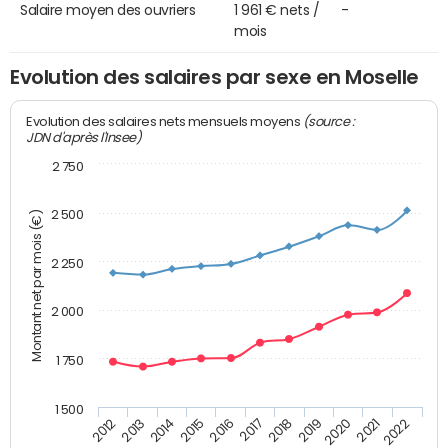
Salaire moyen des ouvriers
1 961 € nets /
-
mois
Evolution des salaires par sexe en Moselle
(source :
Evolution des salaires nets mensuels moyens
JDN d'après l'Insee)
2 750
2 500
Montant net par mois (€)
2 250
2 000
1 750
1 500
2013
2017
2021
2014
2018
2022
2015
2019
2012
2016
2020