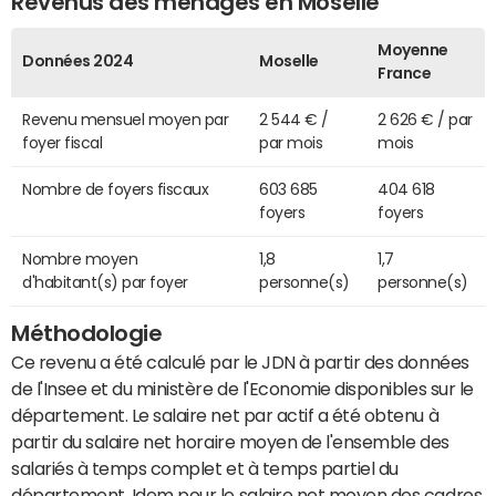
Revenus des ménages en Moselle
Moyenne
Données 2024
Moselle
France
Revenu mensuel moyen par
2 544 € /
2 626 € / par
foyer fiscal
par mois
mois
Nombre de foyers fiscaux
603 685
404 618
foyers
foyers
Nombre moyen
1,8
1,7
d'habitant(s) par foyer
personne(s)
personne(s)
Méthodologie
Ce revenu a été calculé par le JDN à partir des données
de l'Insee et du ministère de l'Economie disponibles sur le
département. Le salaire net par actif a été obtenu à
partir du salaire net horaire moyen de l'ensemble des
salariés à temps complet et à temps partiel du
département. Idem pour le salaire net moyen des cadres,