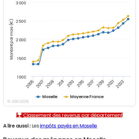
3 000
Montant par mois (€)
2 500
2 000
1 500
1 000
2007
2017
2009
2019
2011
2021
2013
2023
2005
2015
Moselle
Moyenne France
© JDN 2026
Classement des revenus par département
A lire aussi :
Les
impôts payés en Moselle