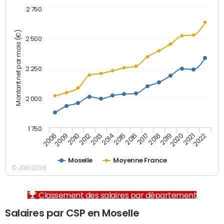
2 750
Montant net par mois (€)
2 500
2 250
2 000
1 750
2012
2019
2014
2021
2008
2016
2010
2018
2013
2020
2015
2022
2009
2017
Moselle
Moyenne France
© JDN 2026
Classement des salaires par département
Salaires par CSP en Moselle