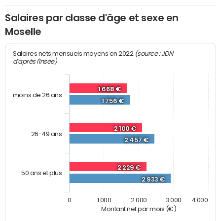
Salaires par classe d'âge et sexe en
Moselle
(source : JDN
Salaires nets mensuels moyens en 2022
d'après l'Insee)
1 668 €
moins de 26 ans
1 756 €
2 100 €
26-49 ans
2 457 €
2 229 €
50 ans et plus
2 933 €
0
1 000
2 000
3 000
4 000
Montant net par mois (€)