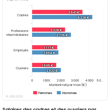
3 541 €
Cadres
4 226 €
2 328 €
Professions
intermédiaires
2 735 €
1 777 €
Employés
1 854 €
1 695 €
Ouvriers
2 022 €
0
1 000
2 000
3 000
4 000
5 0…
Montant net par mois (€)
Femmes
Hommes
© JDN 2026
Salaires des cadres et des ouvriers par