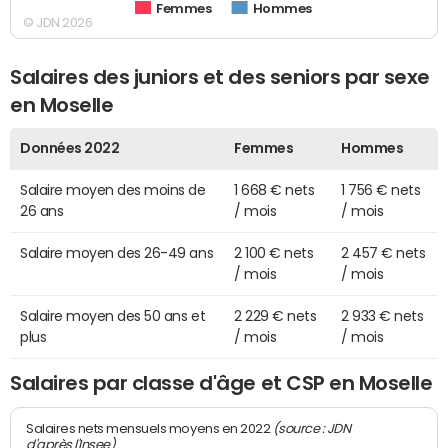
Femmes
Hommes
© JDN 2026
Salaires des juniors et des seniors par sexe
en Moselle
Données 2022
Femmes
Hommes
Salaire moyen des moins de
1 668 € nets
1 756 € nets
26 ans
/ mois
/ mois
Salaire moyen des 26-49 ans
2 100 € nets
2 457 € nets
/ mois
/ mois
Salaire moyen des 50 ans et
2 229 € nets
2 933 € nets
plus
/ mois
/ mois
Salaires par classe d'âge et CSP en Moselle
(source : JDN
Salaires nets mensuels moyens en 2022
d'après l'Insee)