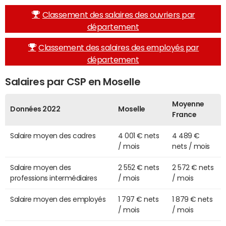
Classement des salaires des ouvriers par
département
Classement des salaires des employés par
département
Salaires par CSP en Moselle
Moyenne
Données 2022
Moselle
France
Salaire moyen des cadres
4 001 € nets
4 489 €
/ mois
nets / mois
Salaire moyen des
2 552 € nets
2 572 € nets
professions intermédiaires
/ mois
/ mois
Salaire moyen des employés
1 797 € nets
1 879 € nets
/ mois
/ mois