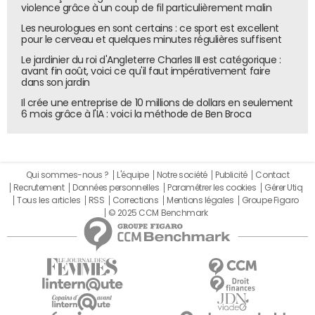
demander si la prochaine étape pour Microsoft ne sera
violence grâce à un coup de fil particulièrement malin
pas de lancer des passerelles entre
Office 365
/ Skype et
Les neurologues en sont certains : ce sport est excellent
la téléphonie grand public. Une nouvelle phase qui
pour le cerveau et quelques minutes régulières suffisent
pourrait passer par exemple par l'intégration de Skype à
Le jardinier du roi d'Angleterre Charles III est catégorique :
des box...
avant fin août, voici ce qu'il faut impérativement faire
dans son jardin
Orange Business Services, partenaire en
Il crée une entreprise de 10 millions de dollars en seulement
6 mois grâce à l'IA : voici la méthode de Ben Broca
France
Microsoft a commencé à tisser un écosystème de
partenaires autour de cette nouvelle offre Skype for
Qui sommes-nous ?
L'équipe
Notre société
Publicité
Contact
Business pour Office 365. Le groupe s'est notamment
Recrutement
Données personnelles
Paramétrer les cookies
Gérer Utiq
rapproché d'opérateurs (dont Orange Business Services,
Tous les articles
RSS
Corrections
Mentions légales
Groupe Figaro
© 2025 CCM Benchmark
mais aussi BT Global Services). Des intégrations avec des
solutions tierces sont également évoquées. L'éditeur cite
par exemple les systèmes de conférence de Polycom
(Polycom RealPresence Trio) et ses terminaux
téléphoniques VVX, mais aussi la plateforme de centre de
contacts de Genesys.