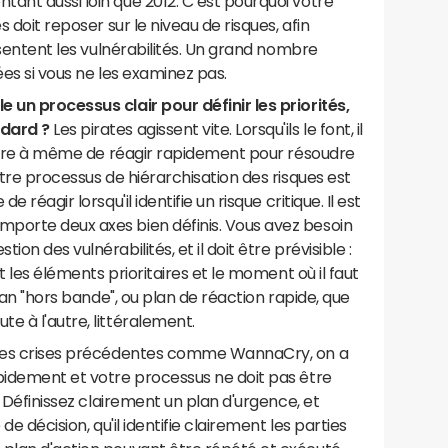
ant aussi loin que 2012. C’est pourquoi votre
s doit reposer sur le niveau de risques, afin
résentent les vulnérabilités. Un grand nombre
ées si vous ne les examinez pas.
 un processus clair pour définir les priorités,
ndard ?
Les pirates agissent vite. Lorsqu'ils le font, il
t être à même de réagir rapidement pour résoudre
otre processus de hiérarchisation des risques est
 réagir lorsqu'il identifie un risque critique. Il est
porte deux axes bien définis. Vous avez besoin
on des vulnérabilités, et il doit être prévisible :
nt les éléments prioritaires et le moment où il faut
plan "hors bande", ou plan de réaction rapide, que
e à l'autre, littéralement.
s des crises précédentes comme WannaCry, on a
apidement et votre processus ne doit pas être
. Définissez clairement un plan d'urgence, et
de décision, qu'il identifie clairement les parties