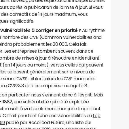
aient développé des exploitations indépendantes
urs après la publication de la mise à jour. Si vous
n des correctifs de 14 jours maximum, vous
es significatifs.
lnérabilités à corriger en priorité ?
Au rythme
 le nombre des CVE (Common Vulnerabilities and
eindra probablement les 20 000. Cela fait
ter. Les entreprises tombent souvent dans ce
 nombre de mises à jour à résoudre en identifiant
t (en 14 jours ou moins), versus celles qui peuvent
lles se basent généralement sur le niveau de
t le score CVSS, ciblant alors les CVE marquées
core CVSSv3 de base supérieur ou égal à 8.
x en particulier nous viennent donc à l'esprit. Mais
1882, une vulnérabilité qui a été exploitée
 Microsoft l'avait seulement marquée Important
. C'était pourtant l'une des vulnérabilités du
top
019
publié par Recorded Future, une liste qui