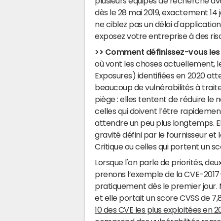
plusieurs équipes de recherche av
dès le 28 mai 2019, exactement 14 jo
ne ciblez pas un délai d'applicatio
exposez votre entreprise à des risqu
>> Comment définissez-vous les vu
où vont les choses actuellement,
Exposures) identifiées en 2020 att
beaucoup de vulnérabilités à trai
piège : elles tentent de réduire le
celles qui doivent l’être rapidemen
attendre un peu plus longtemps. E
gravité défini par le fournisseur e
Critique ou celles qui portent un s
Lorsque l'on parle de priorités, deu
prenons l’exemple de la CVE-2017-1
pratiquement dès le premier jour.
et elle portait un score CVSS de 7,8
10 des CVE les plus exploitées en 2