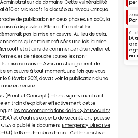
 Administrateur de domaine. Cette vulnérabilité
per
à 10 et Microsoft l'a classée au niveau Critique.
23 s
proche de publication en deux phases. En août, la
Par
é mise à disposition. Elle implémentait les
01 oc
marrait pas la mise en œuvre. Au lieu de cela,
IA 
onnexions qui seraient refusées une fois la mise
orc
icrosoft était ainsi de commencer à surveiller et
age
ent
nformes, et de résoudre toutes les non-
 la mise en œuvre. Avec un changement de
 mise en œuvre à tout moment, une fois que vous
le 9 février 2021, devait voir la publication d’une
a mise en œuvre.
Poc (Proof of Concept) et des signes montrant
re en train d'exploiter effectivement cette
ing, et
les recommandations de la Cybersecurity
CISA) et d’autres experts de sécurité ont poussé
 CISA a publié le document
Emergency Directive
0-04) le 18 septembre dernier. Cette directive