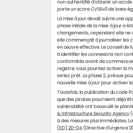
non authentifié d'obtenir un accès
porte un score CVSSv3 de base égal 
La mise à jour devait suivre une ap
phase initiale de la mise à jour a ét
changements, cependant elle ne dé
elle commençait à journaliser les c
en œuvre effective. Le conseil de M
à identifier les connexions non co
conformités avant de commencer
registre, vous pourriez activer la
seriez prêt. La phase 2, prévue pour 
nouvelle mise à jour pour activer l
Toutefois, la publication du code 
que des pirates pourraient déjà êt
vulnérabilité ont bousculé le plann
& Infrastructure Security Agency
(
à des mesures plus immédiates. La
(ED) 20-04
(Directive d'urgence 2