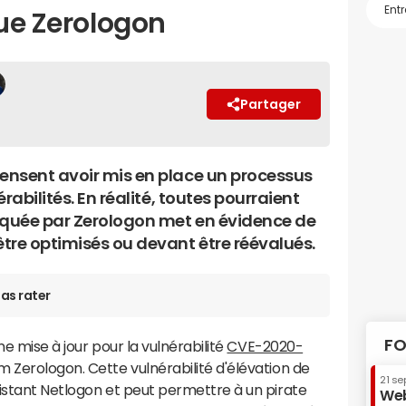
que Zerologon
Partager
ensent avoir mis en place un processus
rabilités. En réalité, toutes pourraient
voquée par Zerologon met en évidence de
re optimisés ou devant être réévalués.
as rater
FO
une mise à jour pour la vulnérabilité
CVE-2020-
 Zerologon. Cette vulnérabilité d'élévation de
21 se
istant Netlogon et peut permettre à un pirate
Web