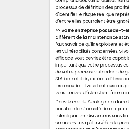
comprend des vulnérabilités remont
processus de définition des priorité
d'identifier le risque réel que rep
d'entre elles pourraient être ignor
>> Votre entreprise possède-t-elle
différent de la maintenance sta
faut savoir ce qu'ils exploitent e
les vulnérabilités concernées. Si v
efficace, vous devriez être capable de
important que votre processus com
de votre processus standard de gesti
SLA bien établis, critères définissa
les résoudre. Il vous faut aussi un 
vous pouvez déclencher d'une minut
Dans le cas de Zerologon, ou lor
constaté la nécessité de réagir r
ralenti par des discussions sans fin
assurez-vous qu'il accélère la prise 