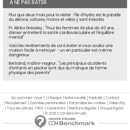
À NE PAS RATER
Plus que deux mois pour la visiter : l'île d'Hydra est le paradis
Exemple d'un bot look up Telegram.
© JDN
du silence, voitures, motos et vélos y sont interdits
Pr. Alinka Greasley : "Pour les femmes de plus de 40 ans,
danser entretient la santé cardiovasculaire et l'équilibre
mental"
Voici les revêtements de sol à éviter si vous voulez une
maison facile à nettoyer - un en particulier est même
dangereux
Bertrand, maître-nageur : "Les principaux accidents
d'enfants en piscine sont dus au manque de forme
physique des parents"
Qui sommes-nous ?
L'équipe
Notre société
Publicité
Contact
Recrutement
Données personnelles
Paramétrer les cookies
Gérer Utiq
Tous les articles
RSS
Corrections
Mentions légales
Groupe Figaro
© 2025 CCM Benchmark