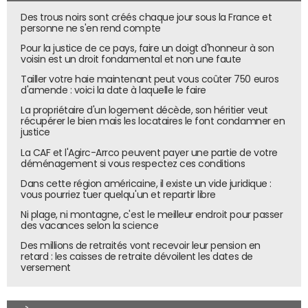
"Les administrateurs de Telegram ou Discord stoppent
Des trous noirs sont créés chaque jour sous la France et
ces services fréquemment. Mais ils réapparaissent
personne ne s'en rend compte
ensuite sous un autre nom. C'est donc un processus infini",
Pour la justice de ce pays, faire un doigt d'honneur à son
regrette Georgy Kucherin, chercheur chez Kaspersky.
voisin est un droit fondamental et non une faute
Tailler votre haie maintenant peut vous coûter 750 euros
d'amende : voici la date à laquelle le faire
La propriétaire d'un logement décède, son héritier veut
récupérer le bien mais les locataires le font condamner en
justice
La CAF et l'Agirc-Arrco peuvent payer une partie de votre
déménagement si vous respectez ces conditions
Dans cette région américaine, il existe un vide juridique :
vous pourriez tuer quelqu'un et repartir libre
Ni plage, ni montagne, c'est le meilleur endroit pour passer
des vacances selon la science
Des millions de retraités vont recevoir leur pension en
retard : les caisses de retraite dévoilent les dates de
versement