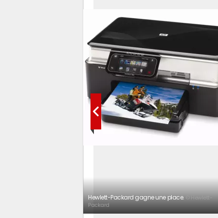
Hewlett-Packard gagne une place.
© Hewlett-
Packard