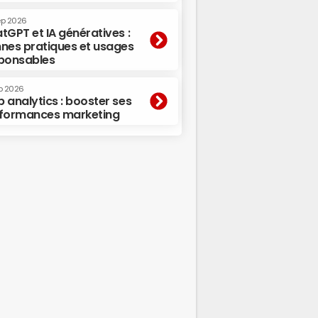
ep 2026
tGPT et IA génératives :
nes pratiques et usages
ponsables
p 2026
 analytics : booster ses
formances marketing