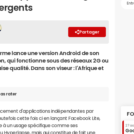
ergents
Partager
orme lance une version Android de son
on, qui fonctionne sous des réseaux 2G ou
e qualité. Dans son viseur : l'Afrique et
as rater
ancement d'applications indépendantes par
FO
utefois cette fois ci en lançant Facebook Lite,
iée à un usage spécifique comme ses
27 a
Goo
 Hyperlapse, mais qui constitue de fait une