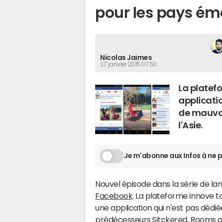
pour les pays ém
Nicolas Jaimes
27 janvier 2015 07:50
La platef
applicati
de mauvais
l'Asie.
Je m'abonne aux Infos à ne p
Nouvel épisode dans la série de l
Facebook
. La plateforme innove to
une application qui n'est pas déd
prédécesseurs Sitckered, Rooms ou