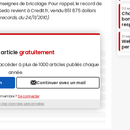
nseignes de bricolage. Pour rappel, le record de
03 s
Sedo revient à Credit.fr, vendu 851 875 dollars
Cha
 records, du 24/11/2010).
bon
res
21 se
Web
per
 article
gratuitement
céder à plus de 1000 articles publiés chaque
année.
n
Continuer avec un mail
 membre ?
Se connecter
ue des données personnelles