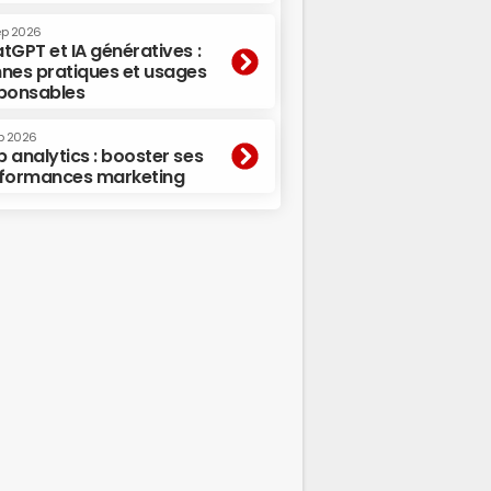
ep 2026
tGPT et IA génératives :
nes pratiques et usages
ponsables
p 2026
 analytics : booster ses
formances marketing