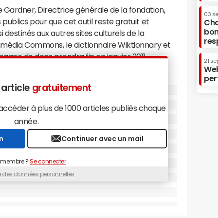
e Gardner, Directrice générale de la fondation,
03 s
publics pour que cet outil reste gratuit et
Cha
bon
 destinés aux autres sites culturels de la
res
kimédia Commons, le dictionnaire Wiktionnary et
pagne de dons prendra fin en janvier 2011.
21 se
Web
per
 article
gratuitement
céder à plus de 1000 articles publiés chaque
année.
n
Continuer avec un mail
 membre ?
Se connecter
ue des données personnelles