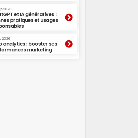
ep 2026
tGPT et IA génératives :
nes pratiques et usages
ponsables
p 2026
 analytics : booster ses
formances marketing