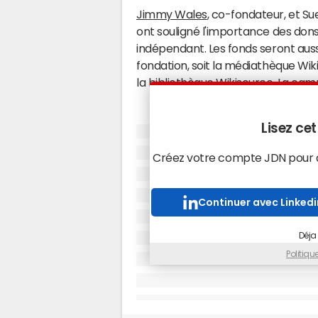
Jimmy Wales
, co-fondateur, et Su
ont souligné l'importance des dons 
indépendant. Les fonds seront aussi
fondation, soit la médiathèque Wi
la bibliothèque Wikisource. La cam
Lisez cet
Créez votre compte JDN pour ac
Continuer avec Linkedi
Déja
Politiq