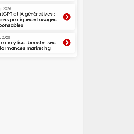
ep 2026
tGPT et IA génératives :
nes pratiques et usages
ponsables
p 2026
 analytics : booster ses
formances marketing