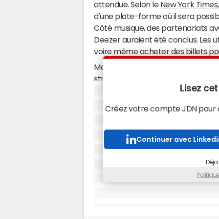
attendue. Selon le
New York Times
d'une plate-forme où il sera possi
Côté musique, des partenariats av
Deezer auraient été conclus. Les 
voire même acheter des billets po
Mais Facebook compte également mi
streaming de Netflix a d'ores et dé
Lisez cet
compléter cette offre plurimedia,
annoncé travailler avec CNN, The 
Créez votre compte JDN pour ac
Wall Street Journal à la création d'
l'article
"
Facebook veut lancer sa 
Continuer avec Linkedi
Et qui dit réseau social dit partage
nouveaux boutons risquent de faire l
Déja
"écouté" et "regardé". L'ensemble
Politiq
donc un bel avenir aux Facebook Cr
certainement utilisables pour ache
proposés. D'autres spéculations su
font état du lancement d'une nouv