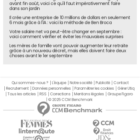
avant fin août, voici ce qu'il faut impérativement faire
Les 49 marques à la valorisation la plus forte selon Interbrands.
dans son jardin
© Interbrands
Il crée une entreprise de 10 millions de dollars en seulement
6 mois grâce à l'IA : voici la méthode de Ben Broca
Votre salaire net va peut-être changer en septembre :
voici comment vérifier et éviter les mauvaises surprises
Les mères de famille vont pouvoir augmenter leur retraite
grâce à un nouveau décret, mais elles doivent faire deux
choses avant le 1er septembre
Qui sommes-nous ?
L'équipe
Notre société
Publicité
Contact
Recrutement
Données personnelles
Paramétrer les cookies
Gérer Utiq
Tous les articles
RSS
Corrections
Mentions légales
Groupe Figaro
© 2025 CCM Benchmark