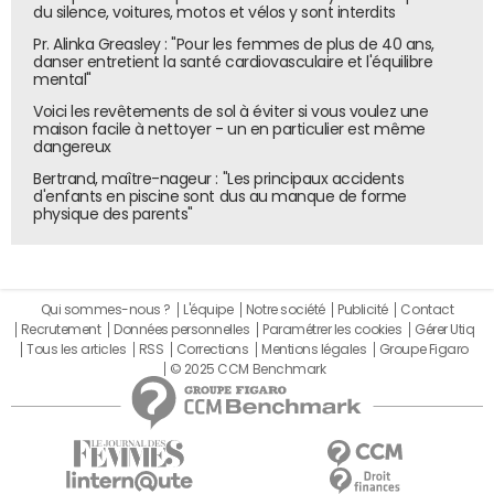
du silence, voitures, motos et vélos y sont interdits
liées à des critiques du gouvernement ou à des soutiens
Pr. Alinka Greasley : "Pour les femmes de plus de 40 ans,
des manifestations en Ukraine. En Allemagne, enfin,
danser entretient la santé cardiovasculaire et l'équilibre
Twitter a accepté de supprimer les contenus, souvent
mental"
discriminatoires ou incitant à la haine, dans 37% des cas.
Voici les revêtements de sol à éviter si vous voulez une
maison facile à nettoyer - un en particulier est même
dangereux
Bertrand, maître-nageur : "Les principaux accidents
d'enfants en piscine sont dus au manque de forme
physique des parents"
Qui sommes-nous ?
L'équipe
Notre société
Publicité
Contact
Recrutement
Données personnelles
Paramétrer les cookies
Gérer Utiq
Tous les articles
RSS
Corrections
Mentions légales
Groupe Figaro
© 2025 CCM Benchmark