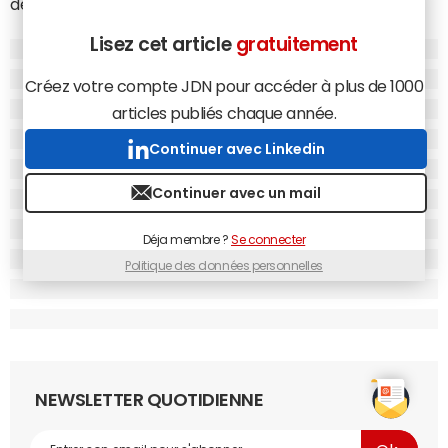
deuxième semestre 2013.
Lisez cet article
gratuitement
Les Etats-Unis en tête des demandes de
données
Créez votre compte JDN pour accéder à plus de 1000
Les Etats-Unis ont fait 29% de demandes en plus (1 622
articles publiés chaque année.
requêtes à propos de 3 299 utilisateurs), et Twitter a
Continuer avec Linkedin
répondu positivement dans 80% des cas, en hausse de
8%. Le gouvernement américain est, de loin, celui à faire le
Continuer avec un mail
plus de demandes. Suit la Turquie, qui se distingue aussi :
ses demandes ont augmenté de 150% pour atteindre
Déja membre ?
Se connecter
356 demandes sur 496 utilisateurs. Twitter n'a donné suite
Politique des données personnelles
à aucune de ses requêtes. En troisième position, le Japon,
avec 288 demandes sur 343 utilisateurs, dont 36% ont été
satisfaites par le
réseau social
.
La Russie, quant à elle, qui n'avait jamais réclamé de
données privées, a enregistré 100 demandes –auxquelles
NEWSLETTER QUOTIDIENNE
Twitter n'a pas donné suite. En France, 60 demandes
seulement ont été enregistrées à propos de