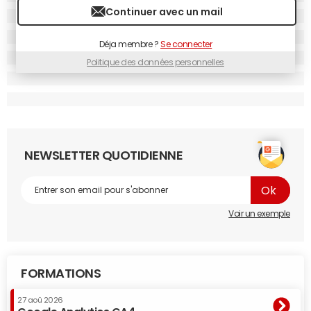
Internet.
© OpinionWay
Continuer avec un mail
Les jeunes de 18 à 34 ans réservent plus sur mobile que les
Déja membre ?
Se connecter
autres tranches d'âge.
Politique des données personnelles
NEWSLETTER QUOTIDIENNE
Voir un exemple
FORMATIONS
Réservations sur mobile.
© OpinionWay
27 aoû 2026