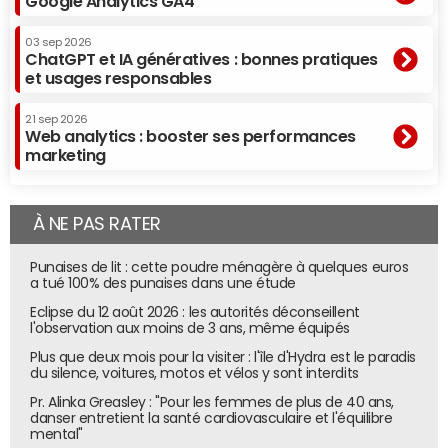
Les principaux avantages de la réservation sur Internet,
Google Analytics GA4
selon les personnes interrogées : la disponibilité, pour 74%
03 sep 2026
des sondés (pouvoir réserver facilement à n'importe
ChatGPT et IA génératives : bonnes pratiques
quelle heure du jour ou de la nuit pour 51%, accéder d'un
et usages responsables
coup d'œil à toutes les disponibilités pour 31%, pouvoir
prendre RDV sans avoir à téléphoner pour 15%), les
21 sep 2026
Web analytics : booster ses performances
conseils et avis pour 57% des sondés (pouvoir comparer
marketing
différents services entre eux pour 27%, pouvoir faire une
recherche selon plusieurs critères pour 22%, pouvoir
consulter les avis des autres utilisateurs pour 17%), et
À NE PAS RATER
enfin l'information, pour 21% des sondés (pouvoir visualiser
des photos du lieu pour 15%, pouvoir localiser le service sur
Punaises de lit : cette poudre ménagère à quelques euros
a tué 100% des punaises dans une étude
un plan pour 7%).
Eclipse du 12 août 2026 : les autorités déconseillent
Concernant les critères de recherche, les sondés
l'observation aux moins de 3 ans, même équipés
évoquent avant tout la notion de prix.
Plus que deux mois pour la visiter : l'île d'Hydra est le paradis
du silence, voitures, motos et vélos y sont interdits
Pr. Alinka Greasley : "Pour les femmes de plus de 40 ans,
danser entretient la santé cardiovasculaire et l'équilibre
mental"