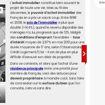
L'
achat immobilier
constitue bien souvent le
projet de toute une vie. Mais au fil des
décennies, le
pouvoir d'achat immobilier
des
Français en a pris un sacré coup. Entre 1998
et 2008, le
prix de l'immobilier
a plus que
doublé (+144%), quand le revenu disponible des
ménages n'a, lui, progressé que de 12%. Malgré
des
conditions d'emprunt
favorables –
taux
d'intérêt
moyen de 2,97% en mai 2013 pour une
durée moyenne de 17 ans, selon l'Observatoire
Crédit Logement/CSA – il est de plus en plus
difficile d'assouvir son désir de propriété.
Dans ce contexte, et alors que l'achat d'une
résidence principale
reste une priorité pour
nombre de Français, voici des astuces pour
devenir propriétaire
à moindre coût. Sans faire
de concession sur la
surface du bien
que l'on
convoite, cela va sans dire.
r
m