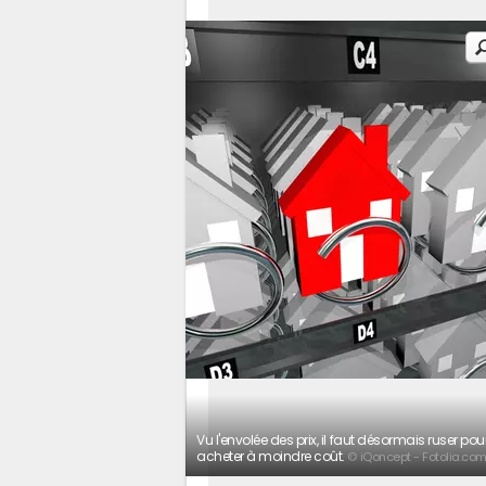
Vu l'envolée des prix, il faut désormais ruser pou
acheter à moindre coût.
© iQoncept - Fotolia.co