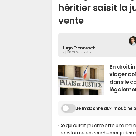
héritier saisit la 
vente
Hugo Franceschi
12 juin 2026 07:45
En droit i
viager doi
dans le co
légalement
Je m’abonne aux Infos à ne p
Ce qui aurait pu être être une bell
transformé en cauchemar judiciair