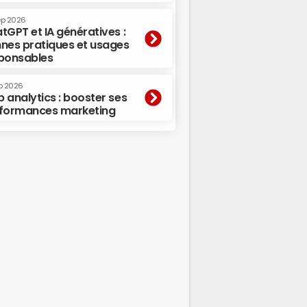
ep 2026
tGPT et IA génératives :
nes pratiques et usages
ponsables
p 2026
 analytics : booster ses
formances marketing