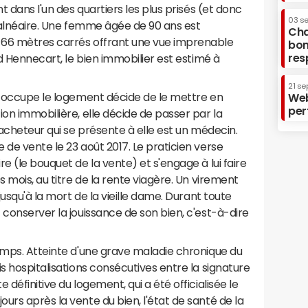
t dans l'un des quartiers les plus prisés (et donc
03 s
 balnéaire. Une femme âgée de 90 ans est
Cha
 66 mètres carrés offrant une vue imprenable
bon
res
rd Hennecart, le bien immobilier est estimé à
21 se
ui occupe le logement décide de le mettre en
Web
per
ion immobilière, elle décide de passer par la
'acheteur qui se présente à elle est un médecin.
 de vente le 23 août 2017. Le praticien verse
e (le bouquet de la vente) et s'engage à lui faire
s mois, au titre de la rente viagère. Un virement
jusqu'à la mort de la vieille dame. Durant toute
 conserver la jouissance de son bien, c'est-à-dire
emps. Atteinte d'une grave maladie chronique du
s hospitalisations consécutives entre la signature
définitive du logement, qui a été officialisée le
urs après la vente du bien, l'état de santé de la