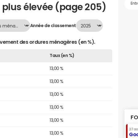
 plus élevée (page 205)
Année de classement
èvement des ordures ménagères (en %).
Taux (en %)
13,00 %
13,00 %
13,00 %
13,00 %
FO
13,00 %
27 a
13,00 %
Goo