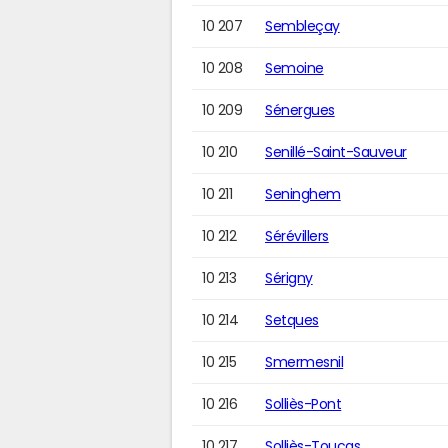
10 207
Sembleçay
10 208
Semoine
10 209
Sénergues
10 210
Senillé-Saint-Sauveur
10 211
Seninghem
10 212
Sérévillers
10 213
Sérigny
10 214
Setques
10 215
Smermesnil
10 216
Solliès-Pont
10 217
Solliès-Toucas