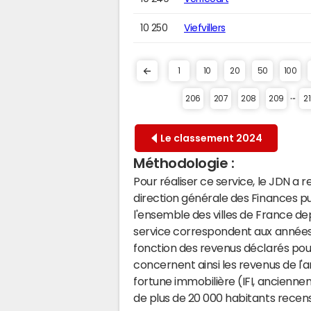
10 250
Viefvillers
1
10
20
50
100
...
206
207
208
209
2
Le classement 2024
Méthodologie :
Pour réaliser ce service, le JDN a 
direction générale des Finances p
l'ensemble des villes de France d
service correspondent aux années 
fonction des revenus déclarés pou
concernent ainsi les revenus de l'a
fortune immobilière (IFI, anciennem
de plus de 20 000 habitants recensa