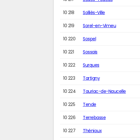
10 218
Solliès-Ville
10 219
Sorel-en-Vimeu
10 220
Sospel
10 221
Sossais
10 222
Surques
10 223
Tartigny
10 224
Tauriac-de-Naucelle
10 225
Tende
10 226
Terrebasse
10 227
Thénioux