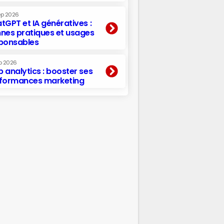
ep 2026
tGPT et IA génératives :
nes pratiques et usages
ponsables
p 2026
 analytics : booster ses
formances marketing