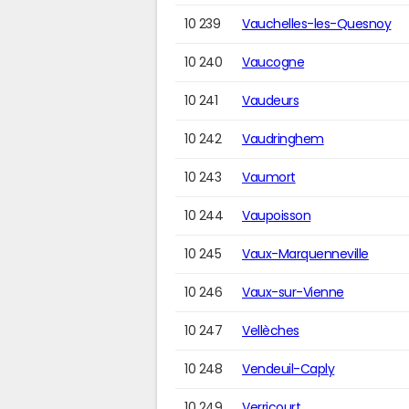
10 239
Vauchelles-les-Quesnoy
10 240
Vaucogne
10 241
Vaudeurs
10 242
Vaudringhem
10 243
Vaumort
10 244
Vaupoisson
10 245
Vaux-Marquenneville
10 246
Vaux-sur-Vienne
10 247
Vellèches
10 248
Vendeuil-Caply
10 249
Verricourt