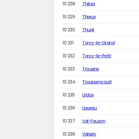
10 228
Théza
10 229
Thieux
10 230
Thuré
10 231
Torcy-le-Grand
10 232
Torcy-le-Petit
10 233
Trouans
10 234
Troussencourt
10 235
Urdos
10 236
Usseau
10 237
Val-Fouzon
10 238
Valady