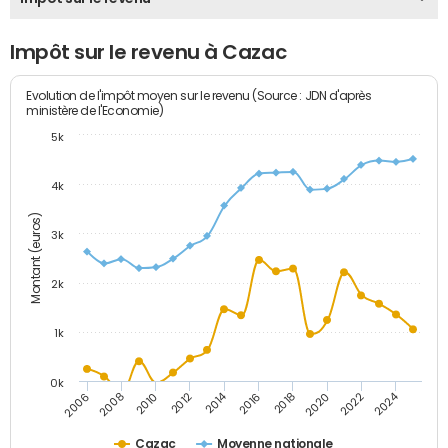
Impôt sur le revenu à Cazac
Evolution de l'impôt moyen sur le revenu (Source : JDN d'après
ministère de l'Economie)
5k
4k
Montant (euros)
3k
2k
1k
0k
2014
2024
2010
2020
2012
2022
2006
2016
2008
2018
Cazac
Moyenne nationale