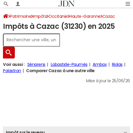
Patrimoine
Impôts
Occitanie
Haute-Garonne
Cazac
Impôts à Cazac (31230) en 2025
Impôt sur le revenu
Voir aussi :
Sénarens
Labastide-Paumès
Ambax
Riolas
Polastron
Comparer Cazac à une autre ville
Mise à jour le 25/06/26
Impôt sur le revenu