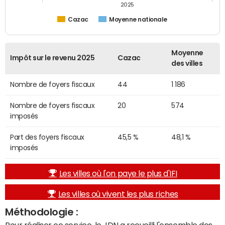
2025
Cazac
Moyenne nationale
Moyenne
Impôt sur le revenu 2025
Cazac
des villes
Nombre de foyers fiscaux
44
1 186
Nombre de foyers fiscaux
20
574
imposés
Part des foyers fiscaux
45,5 %
48,1 %
imposés
Les villes où l'on paye le plus d'IFI
Les villes où vivent les plus riches
Méthodologie :
Pour réaliser ce service, le JDN a recueilli l'ensemble des