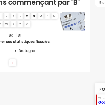
ions commençant par "B"
I
J
K
L
M
N
O
P
Q
V
W
X
Y
Z
Bo
Br
er ses statistiques fiscales.
Bretagne
1
FO
27 a
Goo