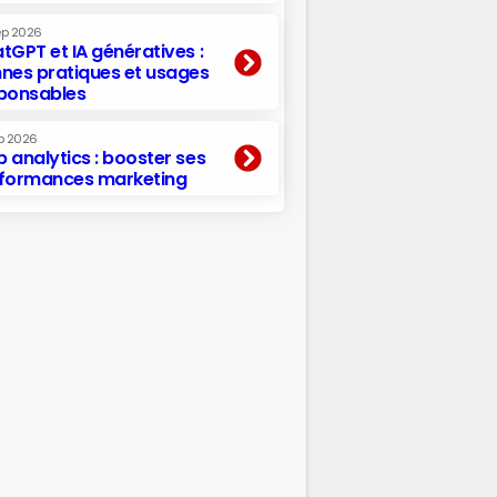
ep 2026
tGPT et IA génératives :
nes pratiques et usages
ponsables
p 2026
 analytics : booster ses
formances marketing