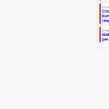
03 s
Cha
bon
res
21 se
Web
per