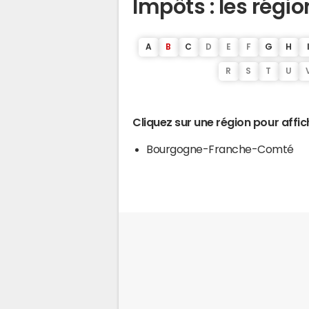
Impôts : les rég
A
B
C
D
E
F
G
H
R
S
T
U
Cliquez sur une région pour affich
Bourgogne-Franche-Comté