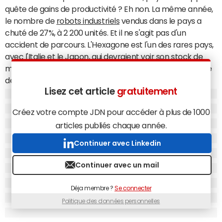
quête de gains de productivité ? Eh non. La même année,
le nombre de
robots industriels
vendus dans le pays a
chuté de 27%, à 2 200 unités. Et il ne s'agit pas d'un
accident de parcours. L'Hexagone est l'un des rares pays,
avec l'Italie et le Japon, qui devraient voir son
stock
de
machines diminuer entre 2012 et 2017 : -10% (la plus forte
des trois chutes), à 30 200 unités, contre 33 600 en 2012.
Lisez cet article
gratuitement
Créez votre compte JDN pour accéder à plus de 1000
articles publiés chaque année.
Continuer avec Linkedin
Continuer avec un mail
Déja membre ?
Se connecter
Politique des données personnelles