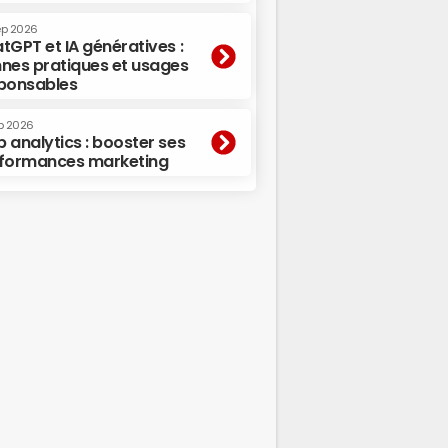
ep 2026
tGPT et IA génératives :
nes pratiques et usages
ponsables
p 2026
 analytics : booster ses
formances marketing