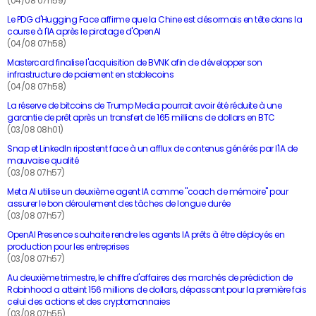
(04/08 07h59)
Le PDG d'Hugging Face affirme que la Chine est désormais en tête dans la
course à l'IA après le piratage d'OpenAI
(04/08 07h58)
Mastercard finalise l'acquisition de BVNK afin de développer son
infrastructure de paiement en stablecoins
(04/08 07h58)
La réserve de bitcoins de Trump Media pourrait avoir été réduite à une
garantie de prêt après un transfert de 165 millions de dollars en BTC
(03/08 08h01)
Snap et LinkedIn ripostent face à un afflux de contenus générés par l'IA de
mauvaise qualité
(03/08 07h57)
Meta AI utilise un deuxième agent IA comme "coach de mémoire" pour
assurer le bon déroulement des tâches de longue durée
(03/08 07h57)
OpenAI Presence souhaite rendre les agents IA prêts à être déployés en
production pour les entreprises
(03/08 07h57)
Au deuxième trimestre, le chiffre d'affaires des marchés de prédiction de
Robinhood a atteint 156 millions de dollars, dépassant pour la première fois
celui des actions et des cryptomonnaies
(03/08 07h55)