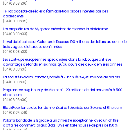
(04/08 08h06)
TikTok accepte de régler à l'amiable trois procès intentés par des
adolescents
(04/08 08h05)
Les propriétaires de Myspace prévoient de relancer la plateforme
(04/08 08h03)
Le vol de bitcoins sur Coldcard dépasse 100 millions de dollars au cours de
trois vagues d'attaques confirmées
(04/08 08h02)
Les start-ups européennes spécialisées dans la robotique ont levé
davantage de fonds en six mois qu'au cours des deux dernières années
(04/08 08h01)
La société Exclaim Robotics, basée à Zurich, lève 4,95 millions de dollars
(04/08 08h01)
Programme bug bounty de Microsoft : 20 millions de dollars versés à 500
chercheurs
(04/08 08h00)
BlackRock lance des fonds monétaires tokenisés sur Solana et Ethereum
(04/08 07h59)
Palantir bondit de 12% grâce à un trimestre exceptionnel avec un chiffre
d'affaires commercial aux États-Unis en forte hausse de près de 150 %