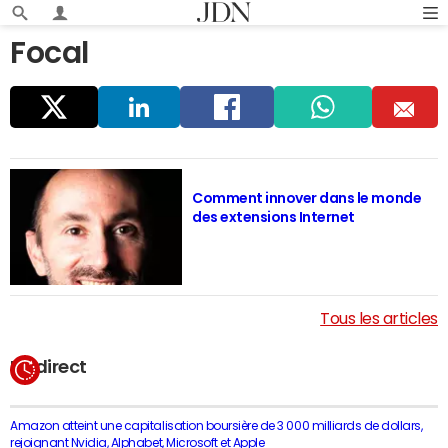
Focal
Parta
Linke
Faceb
Whats
E
ger
dIn
ook
app
m
Comment innover dans le monde
des extensions Internet
ail
Tous les articles
En direct
Amazon atteint une capitalisation boursière de 3 000 milliards de dollars,
rejoignant Nvidia, Alphabet, Microsoft et Apple