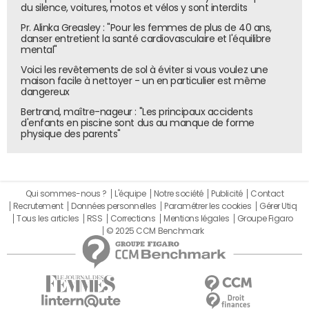
labels Qualétiq', Imprim'vert et FSC, comme l'acquisition
du silence, voitures, motos et vélos y sont interdits
d'une machine à floculation pour désolidariser le
Pr. Alinka Greasley : "Pour les femmes de plus de 40 ans,
polymère de l'eau et ainsi préserver les nappes
danser entretient la santé cardiovasculaire et l'équilibre
mental"
phréatiques.
Voici les revêtements de sol à éviter si vous voulez une
Feelbat
remporte pour sa part le prix de
"la start-up IoT
maison facile à nettoyer - un en particulier est même
de l'année"
. Ses capteurs de détection de fissures et
dangereux
d'inclinaisons ont été perçus par le jury comme la solution
Bertrand, maître-nageur : "Les principaux accidents
d'enfants en piscine sont dus au manque de forme
technologique IoT la plus innovante et prometteuse sur le
physique des parents"
marché en 2022. La solution est destinée à surveiller les
maisons, bâtiments, ponts et ouvrages touchés par la
sécheresse afin de mieux diagnostiquer et prévenir des
risques d'effondrement grâce aux alertes à distance.
Qui sommes-nous ?
L'équipe
Notre société
Publicité
Contact
Feelbat a enregistré plus de 300 000 euros de chiffre
Recrutement
Données personnelles
Paramétrer les cookies
Gérer Utiq
Tous les articles
RSS
Corrections
Mentions légales
Groupe Figaro
d'affaires en 10 mois d'existence avec la vente de
© 2025 CCM Benchmark
500 capteurs, un nombre en croissance exponentielle.
Par le prix de
"la solution IoT pour l'industrie"
,
Connectwave récompense
Paragon ID
comme société
ayant le mieux réussi à déployer sur le terrain une solution