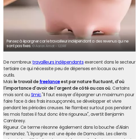
Pensez à épargner car le travailleur indépendant a des revenus qui ne
sont pas fixes.
© Aaron Amat - 123RF
De nombreux
travailleurs indépendants
exercent dans le secteur
tertiaire ce qui nécessite peu de dépenses en locaux ou en
outils.
Mais
le travail de
freelance
est par nature fluctuant, d'où
l'importance d'avoir de l'argent de côté au cas où
. Certains
mois sont au
Smic
."Il faut essayer d'épargner un maximum pour
faire face à des frais insoupçonnés, se développer et vivre
pendant les périodes creuses. Ne flambez surtout pas pendant
les mois fastes il faut donc être rigoureux", avertit Benjamin
Cambresy.
Rigueur. Ce terme résonne également dans la bouche d'Alain
Fernandez. "L'épargne est une épée de Damoclès. Les clients