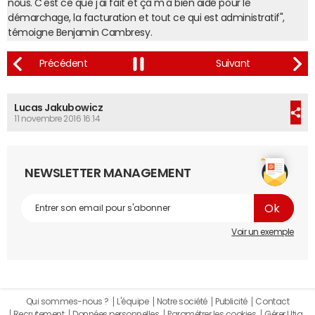
nous. C'est ce que j'ai fait et ça m'a bien aidé pour le
démarchage, la facturation et tout ce qui est administratif",
témoigne Benjamin Cambresy.
Lucas Jakubowicz
11 novembre 2016 16:14
NEWSLETTER MANAGEMENT
Voir un exemple
Qui sommes-nous ?
L'équipe
Notre société
Publicité
Contact
Recrutement
Données personnelles
Paramétrer les cookies
Gérer Utiq