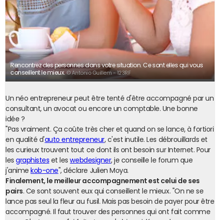
Rencontrez des personnes dans votre situation. Ce sont elles qui vous
conseillent le mieux.
© Antonio Guillem - 123RF
Un néo entrepreneur peut être tenté d'être accompagné par un
consultant, un avocat ou encore un comptable. Une bonne
idée ?
"Pas vraiment. Ça coûte très cher et quand on se lance, à fortiori
en qualité d'
auto entrepreneur
, c'est inutile. Les débrouillards et
les curieux trouvent tout ce dont ils ont besoin sur Internet. Pour
les
graphistes
et les
webdesigner
, je conseille le forum que
j'anime
kob-one
", déclare Julien Moya.
Finalement, le meilleur accompagnement est celui de ses
pairs
. Ce sont souvent eux qui conseillent le mieux. "On ne se
lance pas seul la fleur au fusil. Mais pas besoin de payer pour être
accompagné. Il faut trouver des personnes qui ont fait comme