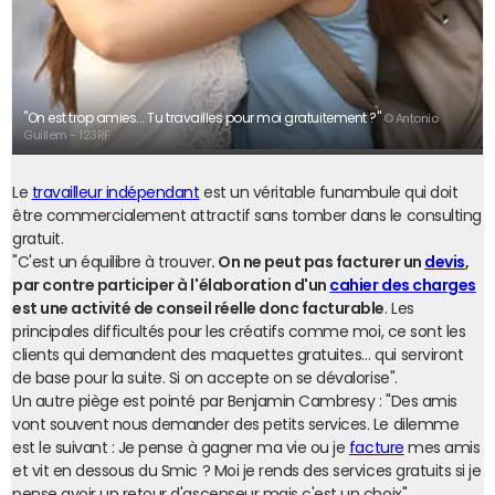
"On est trop amies... Tu travailles pour moi gratuitement ?"
© Antonio
Guillem - 123RF
Le
travailleur indépendant
est un véritable funambule qui doit
être commercialement attractif sans tomber dans le consulting
gratuit.
"C'est un équilibre à trouver
. On ne peut pas facturer un
devis
,
par contre participer à l'élaboration d'un
cahier des charges
est une activité de conseil réelle donc facturable
. Les
principales difficultés pour les créatifs comme moi, ce sont les
clients qui demandent des maquettes gratuites… qui serviront
de base pour la suite. Si on accepte on se dévalorise".
Un autre piège est pointé par Benjamin Cambresy : "Des amis
vont souvent nous demander des petits services. Le dilemme
est le suivant : Je pense à gagner ma vie ou je
facture
mes amis
et vit en dessous du Smic ? Moi je rends des services gratuits si je
pense avoir un retour d'ascenseur mais c'est un choix".