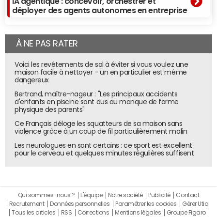
IA agentique : concevoir, orchestrer et
déployer des agents autonomes en entreprise
À NE PAS RATER
Voici les revêtements de sol à éviter si vous voulez une
maison facile à nettoyer - un en particulier est même
dangereux
Bertrand, maître-nageur : "Les principaux accidents
d'enfants en piscine sont dus au manque de forme
physique des parents"
Ce Français déloge les squatteurs de sa maison sans
violence grâce à un coup de fil particulièrement malin
Les neurologues en sont certains : ce sport est excellent
pour le cerveau et quelques minutes régulières suffisent
Qui sommes-nous ?
L'équipe
Notre société
Publicité
Contact
Recrutement
Données personnelles
Paramétrer les cookies
Gérer Utiq
Tous les articles
RSS
Corrections
Mentions légales
Groupe Figaro