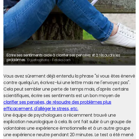
Ecrire ses sentiments aide à clarifier ses pensées et à résoudre les
problèmes.
© juefraphoto - Fotolia.com
Vous avez sûrement déjà entendu la phrase "si vous êtes énervé
contre quelqu'un, écrivez-lui une lettre mais ne l'envoyez pas".
Cela peut sembler une perte de temps mais, d'après certains
scientifiques, écrire ses sentiments est un bon moyen de
clarifier ses pensées, de résoudre des problèmes plus
efficacement, d'alléger le stress, etc.
Une équipe de psychologues a récemment trouvé une
explication neurologique à cela. Ils ont fait subir à un groupe de
volontaires une expérience émotionnelle et à un autre groupe
une expérience neutre pendant 20 minutes. Le test a été mené