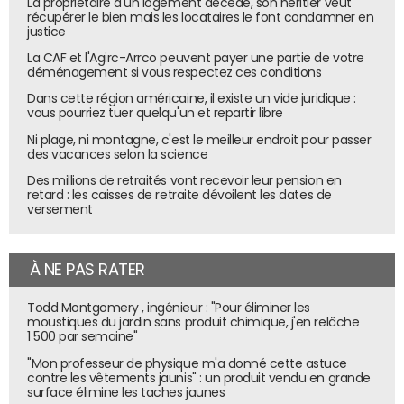
La propriétaire d'un logement décède, son héritier veut
récupérer le bien mais les locataires le font condamner en
justice
La CAF et l'Agirc-Arrco peuvent payer une partie de votre
déménagement si vous respectez ces conditions
Dans cette région américaine, il existe un vide juridique :
vous pourriez tuer quelqu'un et repartir libre
Ni plage, ni montagne, c'est le meilleur endroit pour passer
des vacances selon la science
Des millions de retraités vont recevoir leur pension en
retard : les caisses de retraite dévoilent les dates de
versement
À NE PAS RATER
Todd Montgomery , ingénieur : "Pour éliminer les
moustiques du jardin sans produit chimique, j'en relâche
1 500 par semaine"
"Mon professeur de physique m'a donné cette astuce
contre les vêtements jaunis" : un produit vendu en grande
surface élimine les taches jaunes