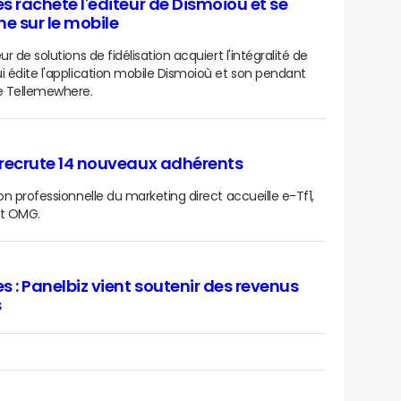
s rachète l'éditeur de Dismoioù et se
ne sur le mobile
ur de solutions de fidélisation acquiert l'intégralité de
i édite l'application mobile Dismoioù et son pendant
 Tellemewhere.
recrute 14 nouveaux adhérents
ion professionnelle du marketing direct accueille e-Tf1,
et OMG.
s : Panelbiz vient soutenir des revenus
s