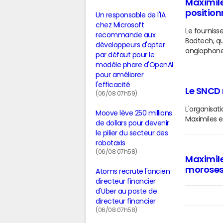
Maximile
position
Un responsable de l'IA
chez Microsoft
Le fournisse
recommande aux
Badtech, qu
développeurs d'opter
anglophone
par défaut pour le
modèle phare d'OpenAI
pour améliorer
l'efficacité
Le SNCD 
(06/08 07h59)
L'organisat
Moove lève 250 millions
Maximiles 
de dollars pour devenir
le pilier du secteur des
robotaxis
(06/08 07h58)
Maximile
morose
Atoms recrute l'ancien
directeur financier
d'Uber au poste de
directeur financier
(06/08 07h58)