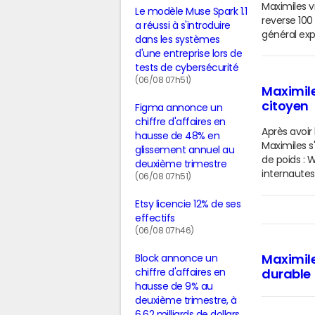
Maximiles v
Le modèle Muse Spark 1.1
reverse 100
a réussi à s'introduire
général exp
dans les systèmes
d'une entreprise lors de
tests de cybersécurité
(06/08 07h51)
Maximile
citoyen
Figma annonce un
chiffre d'affaires en
Après avoir
hausse de 48% en
Maximiles 
glissement annuel au
de poids : W
deuxième trimestre
internautes
(06/08 07h51)
Etsy licencie 12% de ses
effectifs
(06/08 07h46)
Maximile
Block annonce un
chiffre d'affaires en
durable
hausse de 9% au
deuxième trimestre, à
6,62 milliards de dollars,