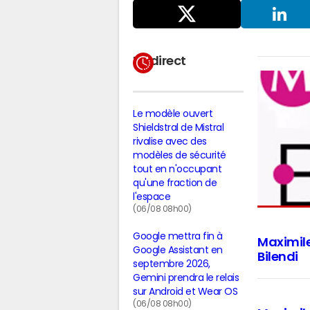
Partager
sur X
LinkedIn
En direct
Le modèle ouvert
Shieldstral de Mistral
rivalise avec des
modèles de sécurité
tout en n'occupant
qu'une fraction de
l'espace
(06/08 08h00)
Google mettra fin à
Maximile
Google Assistant en
Bilendi
septembre 2026,
Gemini prendra le relais
sur Android et Wear OS
(06/08 08h00)