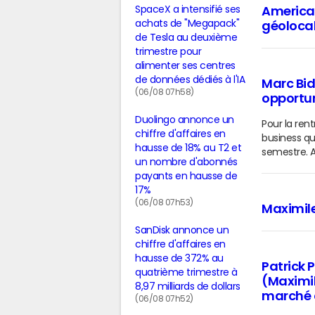
SpaceX a intensifié ses
American
achats de "Megapack"
géolocal
de Tesla au deuxième
trimestre pour
alimenter ses centres
de données dédiés à l'IA
Marc Bid
(06/08 07h58)
opportun
Duolingo annonce un
Pour la rent
chiffre d'affaires en
business qu
hausse de 18% au T2 et
semestre. A
un nombre d'abonnés
payants en hausse de
17%
(06/08 07h53)
Maximil
SanDisk annonce un
chiffre d'affaires en
hausse de 372% au
Patrick 
quatrième trimestre à
(Maximil
8,97 milliards de dollars
marché 
(06/08 07h52)