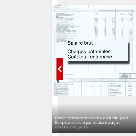
L'écart est important entre le coût total pour
l'employeur et ce que le salarié perçoit.
© Photomontage JDN