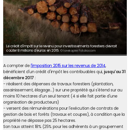
Le crédit d'impôt sur le revenu pour investissements forestiers devrait
coûter 8 millions d'euros en 2015.
© lorekaplei Fotoliacom
A compter de
l'imposition 2015 sur les revenus de 2014
,
bénéficient d'un crédit d'impôt les contribuables qui,
jusqu'au 31
décembre 2017
:
- réalisent des dépenses de travaux forestiers (plantation,
assainissement, élagage...) sur une propriété qui s'étend sur au
moins 10 hectares d'un seul tenant (4 si elle fait partie d'une
organisation de producteurs)
- versent des rémunérations pour l'exécution de contrats de
gestion de bois et forêts (travaux et coupes), à condition que la
propriété ne dépasse pas 25 hectares.
Son taux atteint 18% (25% pour les adhérents à un groupement