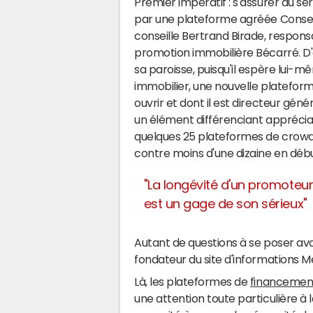
Premier impératif : s'assurer du sé
par une plateforme agréée Conseil
conseille Bertrand Birade, respons
promotion immobilière Bécarré. D'
sa paroisse, puisqu'il espère lui
immobilier, une nouvelle plateform
ouvrir et dont il est directeur génér
un élément différenciant appréciabl
quelques 25 plateformes de crowdf
contre moins d'une dizaine en déb
"La longévité d'un promoteu
est un gage de son sérieux"
Autant de questions à se poser avan
fondateur du site d'informations 
Là, les plateformes de
financement
une attention toute particulière à