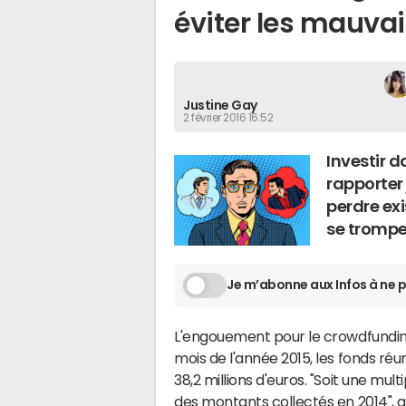
éviter les mauvai
Justine Gay
2 février 2016 16:52
Investir 
rapporter 
perdre exi
se trompe
Je m’abonne aux Infos à ne p
L'engouement pour le crowdfunding
mois de l'année 2015, les fonds ré
38,2 millions d'euros. "Soit une mul
des montants collectés en 2014", 