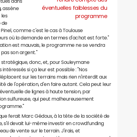
itués dans
éventuelles faiblesses du
g, assène
 les
programme
p de
u Pinel, comme c'est le cas à Toulouse
eurs où la demande en termes d'achat est forte."
ocalisation est mauvais, le programme ne se vendra
 pas son argent."
 stratégique, donc, et, pour Souleymane
intéressés si ça leur est possible : "Nos
lacent sur les terrains mais rien n'interdit aux
mité de l'opération, d'en faire autant. Cela peut leur
éventuelle de lignes à haute tension, par
tion sulfureuse, qui peut malheureusement
programme."
 que ferait Marc Gédoux, à la tête de la société de
, s'il devait lui-même investir en crowdfunding
eau de vente sur le terrain. J'irais, et