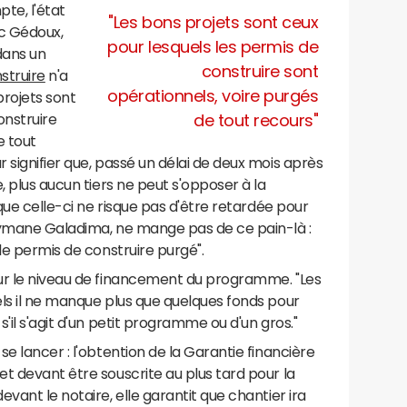
te, l'état
"Les bons projets sont ceux
c Gédoux,
pour lesquels les permis de
 dans un
construire sont
struire
n'a
opérationnels, voire purgés
projets sont
onstruire
de tout recours"
e tout
 signifier que, passé un délai de deux mois après
, plus aucun tiers ne peut s'opposer à la
 que celle-ci ne risque pas d'être retardée pour
eymane Galadima, ne mange pas de ce pain-là :
le permis de construire purgé".
ur le niveau de financement du programme. "Les
ls il ne manque plus que quelques fonds pour
'il s'agit d'un petit programme ou d'un gros."
e lancer : l'obtention de la Garantie financière
t devant être souscrite au plus tard pour la
vant le notaire, elle garantit que chantier ira