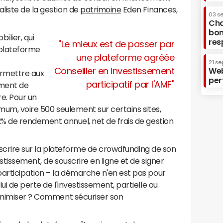
liste de la gestion de
patrimoine
Eden Finances,
03 s
Cha
bon
ilier, qui
res
"Le mieux est de passer par
e plateforme
une plateforme agréée
21 se
Web
Conseiller en investissement
ermettre aux
per
participatif par l'AMF"
ement de
e. Pour un
imum, voire 500 seulement sur certains sites,
2% de rendement annuel, net de frais de gestion
'inscrire sur la plateforme de crowdfunding de son
estissement, de souscrire en ligne et de signer
participation – la démarche n'en est pas pour
ui de perte de l'investissement, partielle ou
minimiser ? Comment sécuriser son