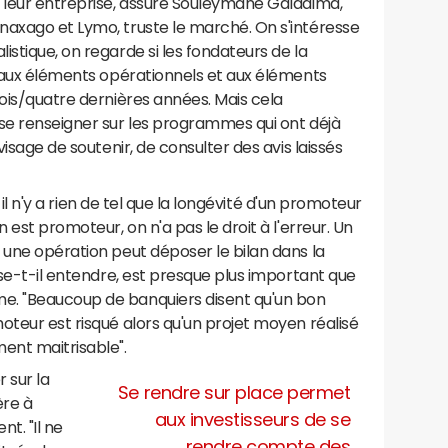
e leur entreprise, assure Souleymane Galadima,
naxago et Lymo, truste le marché. On s'intéresse
stique, on regarde si les fondateurs de la
, aux éléments opérationnels et aux éléments
rois/quatre dernières années. Mais cela
 se renseigner sur les programmes qui ont déjà
visage de soutenir, de consulter des avis laissés
, il n'y a rien de tel que la longévité d'un promoteur
 est promoteur, on n'a pas le droit à l'erreur. Un
 une opération peut déposer le bilan dans la
sse-t-il entendre, est presque plus important que
e. "Beaucoup de banquiers disent qu'un bon
oteur est risqué alors qu'un projet moyen réalisé
ent maitrisable".
 sur la
Se rendre sur place permet
ère à
aux investisseurs de se
t. "Il ne
rendre compte des