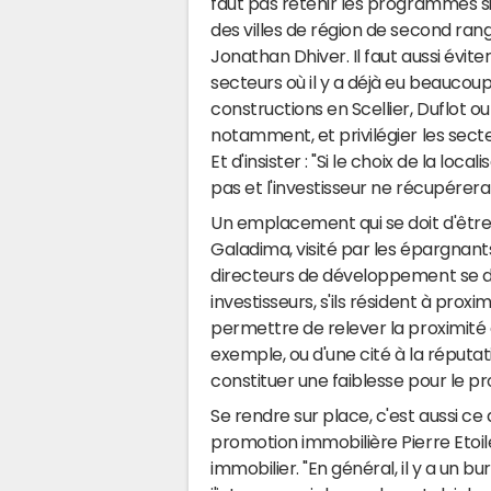
faut pas retenir les programmes s
des villes de région de second ran
Jonathan Dhiver. Il faut aussi éviter
secteurs où il y a déjà eu beaucou
constructions en Scellier, Duflot o
notamment, et privilégier les sect
Et d'insister : "Si le choix de la l
pas et l'investisseur ne récupérera
Un emplacement qui se doit d'être
Galadima, visité par les épargnants 
directeurs de développement se dép
investisseurs, s'ils résident à proxi
permettre de relever la proximité 
exemple, ou d'une cité à la réputa
constituer une faiblesse pour le 
Se rendre sur place, c'est aussi ce
promotion immobilière Pierre Etoile
immobilier. "En général, il y a un bur