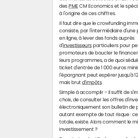
des
PME
CM Economics et le spécia
à l'origine de ces chiffres.
Il faut dire que le crowfunding immob
consiste, par l'intermédiaire d'un
en ligne, à lever des fonds auprès
d'
investisseurs
particuliers pour p
promoteurs de boucler le financ
leurs programmes, a de quoi séduir
ticket d'entrée de 1 000 euros min
l'épargnant peut espérer jusqu'à 1
mais brut
d'impôts
.
Simple à accomplir – il suffit de s
choix, de consulter les offres d'inv
électroniquement son bulletin de 
autant exempte de tout risque : cel
totale, existe. Alors comment le 
investissement ?