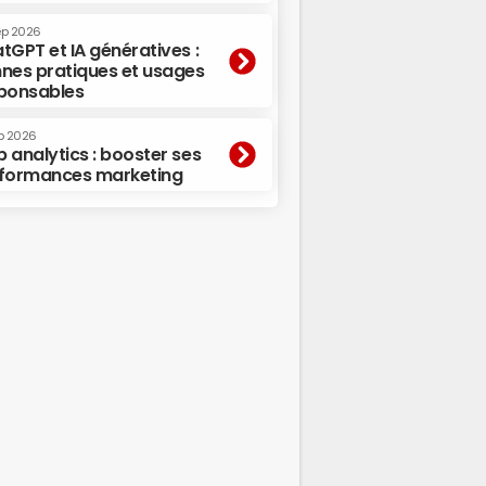
ep 2026
tGPT et IA génératives :
nes pratiques et usages
ponsables
p 2026
 analytics : booster ses
formances marketing