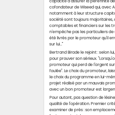
capacité à assurer la pérennité d
cofondateur de Wiseed qui, avec A
notamment à leur structure capitali
société sont toujours majoritaires
comptables et financiers sur les t
n'empêche pas les particuliers de
été livrés par le promoteur qu'il en
sur lui…"
Bertrand Birade le rejoint : selon lui
pour prouver son sérieux. "Lorsqu'on
promoteur qui perd de l'argent sur
foulée". Le choix du promoteur, lai
le choix du programme en lui-mêm
projet réalisé par un mauvais prom
avec un bon promoteur est largem
Pour autant, pas question de lésiner
qualité de l'opération. Premier crit
examiner de près : son emplacemen