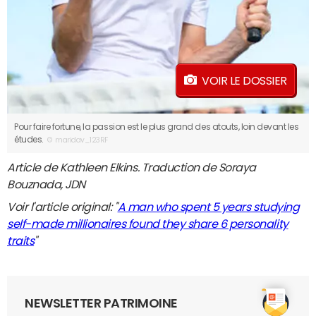
VOIR LE DOSSIER
Pour faire fortune, la passion est le plus grand des atouts, loin devant les
études.
© maridav_123RF
Article de Kathleen Elkins. Traduction de Soraya
Bouznada, JDN
Voir l'article original: "
A man who spent 5 years studying
self-made millionaires found they share 6 personality
traits
"
NEWSLETTER PATRIMOINE