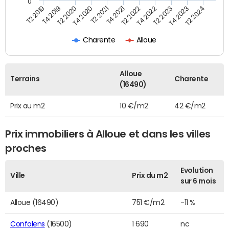
0
T2 2021
T2 2023
T4 2019
T4 2021
T4 2023
T2 2020
T2 2022
T2 2024
T4 2020
T4 2022
T2 2019
Charente
Alloue
Alloue
Terrains
Charente
(16490)
Prix au m2
10 €/m2
42 €/m2
Prix immobiliers à Alloue et dans les villes
proches
Evolution
Ville
Prix du m2
sur 6 mois
Alloue (16490)
751 €/m2
-11 %
Confolens
(16500)
1 690
nc