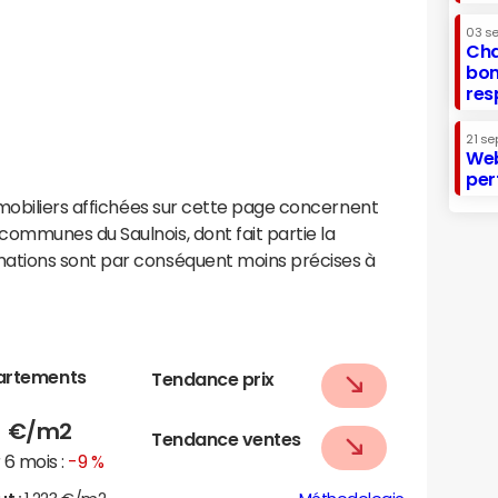
03 s
Cha
bon
res
21 se
Web
per
mobiliers affichées sur cette page concernent
mmunes du Saulnois, dont fait partie la
ations sont par conséquent moins précises à
artements
Tendance prix
5
€/m2
Tendance ventes
6 mois :
-9 %