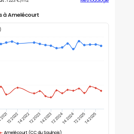
ut :
1 223 €/m2
Méthodologie
rs à Amelécourt
N)
 2021
T2 2025
T4 2023
T2 2022
T4 2025
T2 2024
T4 2022
T4 2024
T2 2023
Amelécourt (CC du Saulnois)