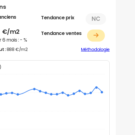
ens
anciens
Tendance prix
NC
8
€/m2
Tendance ventes
 6 mois :
- %
ut :
888 €/m2
Méthodologie
N)