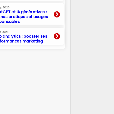
ep 2026
tGPT et IA génératives :
nes pratiques et usages
ponsables
p 2026
 analytics : booster ses
formances marketing