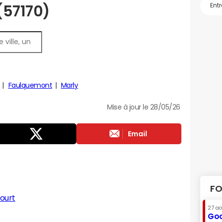
 (57170)
Faulquemont
Marly
Mise à jour le 28/05/26
Email
FO
ourt
27 a
Goo