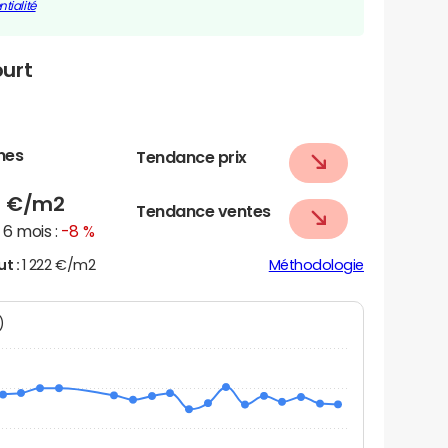
tialité
ourt
nes
Tendance prix
8
€/m2
Tendance ventes
6 mois :
-8 %
ut :
1 222 €/m2
Méthodologie
N)