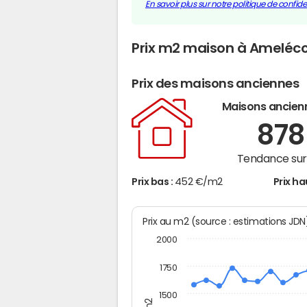
En savoir plus sur notre politique de confiden
Prix m2 maison à Ameléc
Prix des maisons anciennes
Maisons ancien
87
Tendance sur 
Prix bas :
452 €/m2
Prix ha
Prix au m2 (source : estimations JD
2000
1750
1500