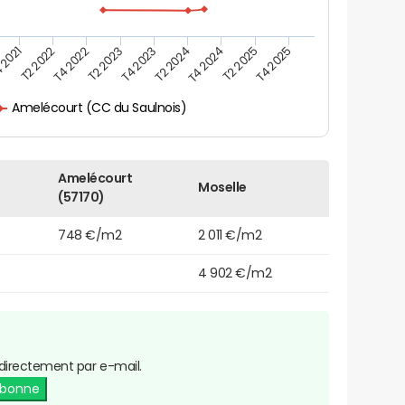
 2021
T2 2025
T4 2023
T2 2022
T4 2025
T2 2024
T4 2022
T4 2024
T2 2023
Amelécourt (CC du Saulnois)
Amelécourt
Moselle
(57170)
748 €/m2
2 011 €/m2
4 902 €/m2
directement par e-mail.
abonne