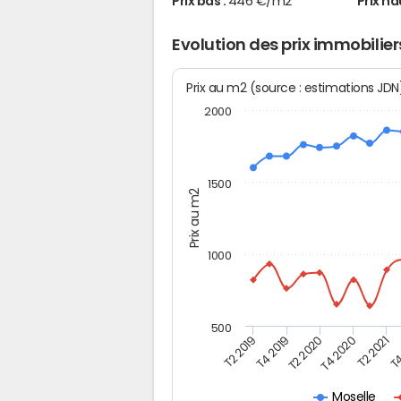
Prix bas :
446 €/m2
Prix ha
Evolution des prix immobilie
Prix au m2 (source : estimations JD
2000
1500
Prix au m2
1000
500
T4
T2 2020
T4 2020
T2 2019
T2 2021
T4 2019
Moselle