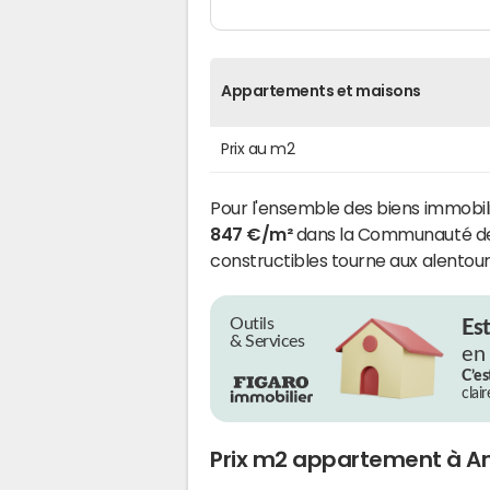
Appartements et maisons
Prix au m2
Pour l'ensemble des biens immobili
847 €/m²
dans la Communauté de 
constructibles tourne aux alentour
Outils
Es
& Services
en
C’es
clai
Prix m2 appartement à A