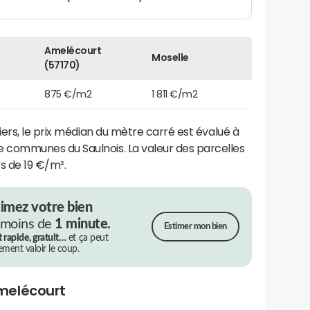
Amelécourt
Moselle
(57170)
875 €/m2
1 811 €/m2
ers, le prix médian du mètre carré est évalué à
communes du Saulnois. La valeur des parcelles
s de 19 €/m².
timez votre bien
 moins de
1 minute.
Estimer mon bien
t rapide, gratuit…
et ça peut
rement valoir le coup.
melécourt