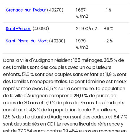
Grenade-sur-l'Adour
(40270)
1 687
-1 %
€/m2
Saint-Perdon
(40090)
2 119 €/m2
+6 %
Saint-Pierre-du-Mont
(40280)
1 979
-2 %
€/m2
Dans la ville d'Audignon résident 165 ménages. 36,5 % de
ces familles sont des couples avec un ou plusieurs
enfants, 51,6 % sont des couples sans enfant et 11,9 % sont
des familles monoparentales. La gent féminine est mieux
représentée avec 50,5 % sur la commune. La population
de la ville d'Audignon comprend
29,0 %
de jeunes de
moins de 30 ans et 7,9 % de plus de 75 ans. Les étudiants
constituent 4,8 % de la population locale. Par ailleurs,
12,5 % des habitants d'Audignon sont des cadres et 84,7 %
sont des salariés en CDI. Le revenu fiscal de référence y
est de 27 254 euros contre 29 464 euros en moyenne en