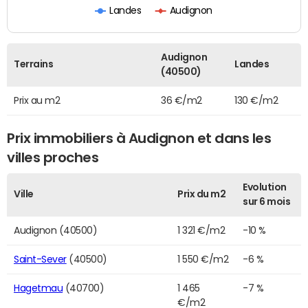
Landes
Audignon
Audignon
Terrains
Landes
(40500)
Prix au m2
36 €/m2
130 €/m2
Prix immobiliers à Audignon et dans les
villes proches
Evolution
Ville
Prix du m2
sur 6 mois
Audignon (40500)
1 321 €/m2
-10 %
Saint-Sever
(40500)
1 550 €/m2
-6 %
Hagetmau
(40700)
1 465
-7 %
€/m2