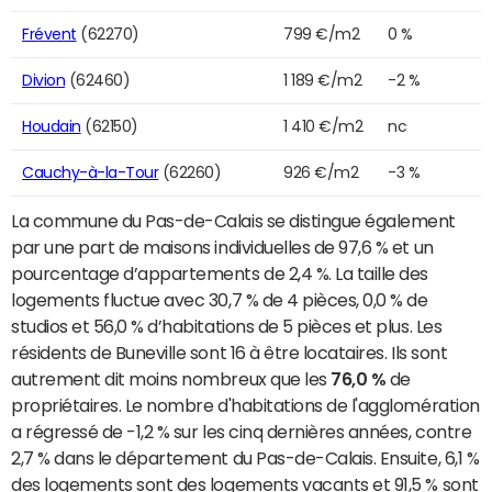
Frévent
(62270)
799 €/m2
0 %
Divion
(62460)
1 189 €/m2
-2 %
Houdain
(62150)
1 410 €/m2
nc
Cauchy-à-la-Tour
(62260)
926 €/m2
-3 %
La commune du Pas-de-Calais se distingue également
par une part de maisons individuelles de 97,6 % et un
pourcentage d’appartements de 2,4 %. La taille des
logements fluctue avec 30,7 % de 4 pièces, 0,0 % de
studios et 56,0 % d’habitations de 5 pièces et plus. Les
résidents de Buneville sont 16 à être locataires. Ils sont
autrement dit moins nombreux que les
76,0 %
de
propriétaires. Le nombre d'habitations de l'agglomération
a régressé de -1,2 % sur les cinq dernières années, contre
2,7 % dans le département du Pas-de-Calais. Ensuite, 6,1 %
des logements sont des logements vacants et 91,5 % sont