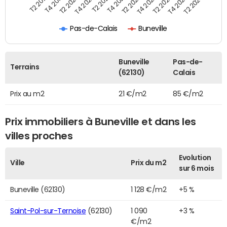
T2 2022
T2 2023
T2 2024
T4 2019
T4 2020
T4 2021
T4 2022
T4 2023
T2 2019
T2 2020
T2 2021
Pas-de-Calais
Buneville
Buneville
Pas-de-
Terrains
(62130)
Calais
Prix au m2
21 €/m2
85 €/m2
Prix immobiliers à Buneville et dans les
villes proches
Evolution
Ville
Prix du m2
sur 6 mois
Buneville (62130)
1 128 €/m2
+5 %
Saint-Pol-sur-Ternoise
(62130)
1 090
+3 %
€/m2