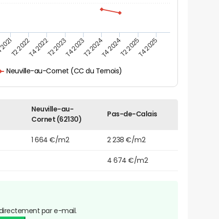
 2021
T2 2025
T4 2023
T2 2022
T4 2025
T2 2024
T4 2022
T4 2024
T2 2023
Neuville-au-Cornet (CC du Ternois)
Neuville-au-
Pas-de-Calais
Cornet (62130)
1 664 €/m2
2 238 €/m2
4 674 €/m2
directement par e-mail.