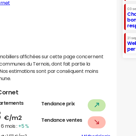
ornet
03 s
Cha
bon
res
21 se
Web
per
mobiliers affichées sur cette page concernent
ommunes du Ternois, dont fait partie la
Nos estimations sont par conséquent moins
mune.
Cornet
artements
Tendance prix
8
€/m2
Tendance ventes
6 mois :
+5 %