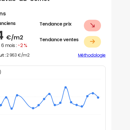
ens
anciens
Tendance prix
4
€/m2
Tendance ventes
6 mois :
-2 %
ut :
2 963 €/m2
Méthodologie
N)