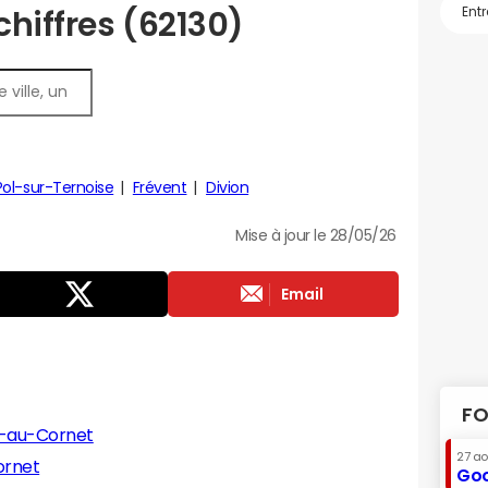
chiffres (62130)
Pol-sur-Ternoise
Frévent
Divion
Mise à jour le 28/05/26
Email
FO
e-au-Cornet
27 a
ornet
Goo