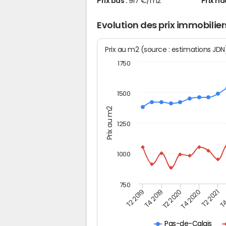
Prix bas :
917 €/m2
Prix ha
Evolution des prix immobilie
Prix au m2 (source : estimations JD
1750
1500
Prix au m2
1250
1000
750
T4
T2 2020
T4 2020
T2 2019
T2 2021
T4 2019
Pas-de-Calais