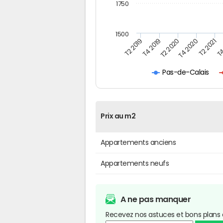
1750
1500
T4
T2 2020
T4 2020
T2 2019
T2 2021
T4 2019
Pas-de-Calais
Prix au m2
Appartements anciens
Appartements neufs
A ne pas manquer
Recevez nos astuces et bons plans 