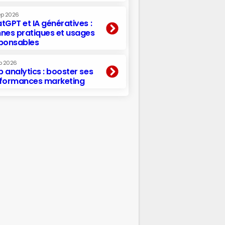
ep 2026
tGPT et IA génératives :
nes pratiques et usages
ponsables
p 2026
 analytics : booster ses
formances marketing