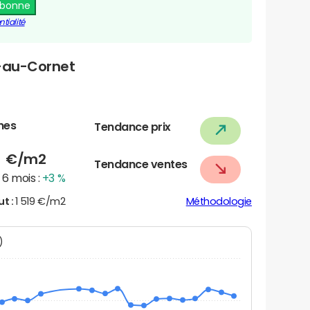
abonne
tialité
e-au-Cornet
nes
Tendance prix
3
€/m2
Tendance ventes
6 mois :
+3 %
ut :
1 519 €/m2
Méthodologie
N)