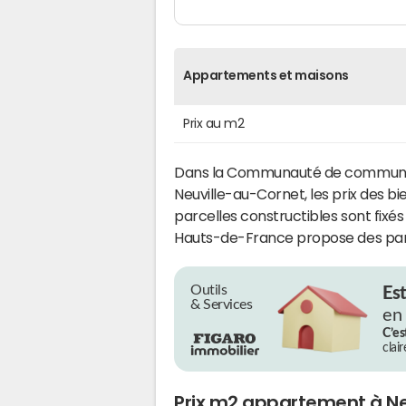
Appartements et maisons
Prix au m2
Dans la Communauté de communes
Neuville-au-Cornet, les prix des b
parcelles constructibles sont fixés
Hauts-de-France propose des par
Outils
Es
& Services
en
C’es
clai
Prix m2 appartement à N