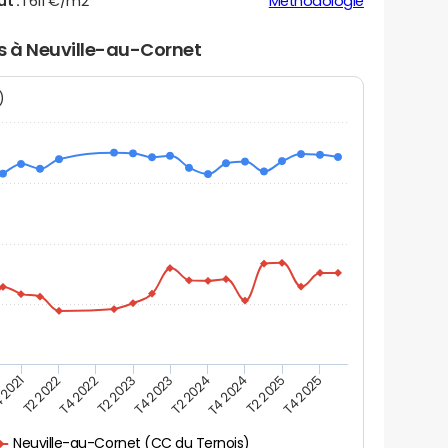
ut :
1 611 €/m2
Méthodologie
rs à Neuville-au-Cornet
N)
 2021
T2 2025
T4 2023
T2 2022
T4 2025
T2 2024
T4 2022
T4 2024
T2 2023
Neuville-au-Cornet (CC du Ternois)