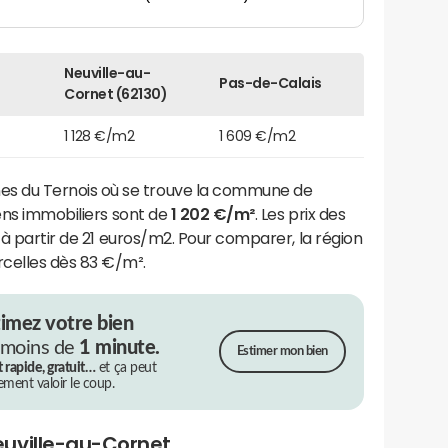
Neuville-au-
Pas-de-Calais
Cornet (62130)
1 128 €/m2
1 609 €/m2
 du Ternois où se trouve la commune de
iens immobiliers sont de
1 202 €/m²
. Les prix des
 à partir de 21 euros/m2. Pour comparer, la région
celles dès 83 €/m².
timez votre bien
 moins de
1 minute.
Estimer mon bien
t rapide, gratuit…
et ça peut
rement valoir le coup.
euville-au-Cornet