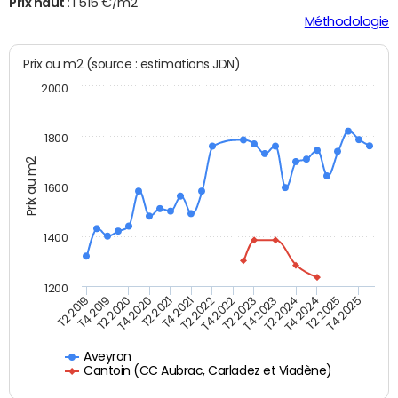
Prix haut :
1 515 €/m2
Méthodologie
Prix au m2 (source : estimations JDN)
2000
1800
Prix au m2
1600
1400
1200
T4 2021
T2 2025
T2 2019
T4 2022
T2 2020
T4 2023
T2 2021
T4 2024
T2 2022
T4 2025
T4 2019
T2 2023
T4 2020
T2 2024
Aveyron
Cantoin (CC Aubrac, Carladez et Viadène)