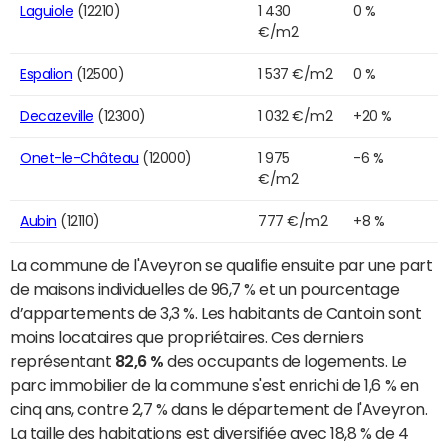
Laguiole
(12210)
1 430
0 %
€/m2
Espalion
(12500)
1 537 €/m2
0 %
Decazeville
(12300)
1 032 €/m2
+20 %
Onet-le-Château
(12000)
1 975
-6 %
€/m2
Aubin
(12110)
777 €/m2
+8 %
La commune de l'Aveyron se qualifie ensuite par une part
de maisons individuelles de 96,7 % et un pourcentage
d’appartements de 3,3 %. Les habitants de Cantoin sont
moins locataires que propriétaires. Ces derniers
représentant
82,6 %
des occupants de logements. Le
parc immobilier de la commune s'est enrichi de 1,6 % en
cinq ans, contre 2,7 % dans le département de l'Aveyron.
La taille des habitations est diversifiée avec 18,8 % de 4