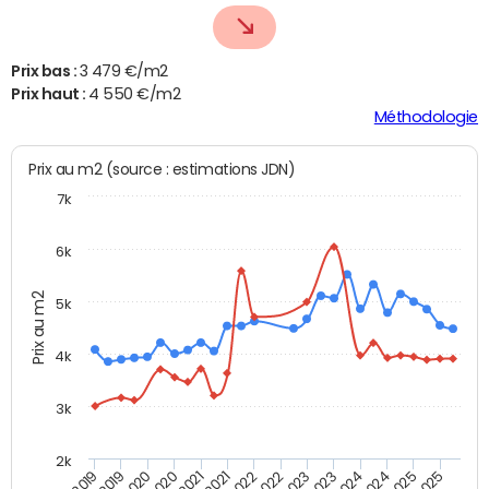
Prix bas :
3 479 €/m2
Prix haut :
4 550 €/m2
Méthodologie
Prix au m2 (source : estimations JDN)
7k
6k
Prix au m2
5k
4k
3k
2k