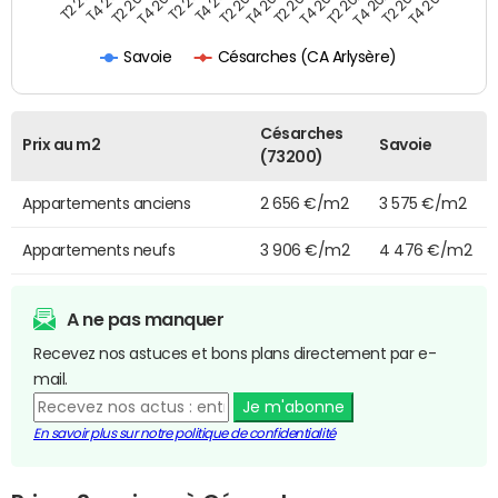
T4 2021
T2 2025
T2 2021
T4 2024
T4 2020
T2 2024
T2 2020
T4 2023
T4 2019
T2 2023
T2 2019
T4 2022
T2 2022
T4 2025
Césarches (CA Arlysère)
Savoie
Césarches
Prix au m2
Savoie
(73200)
Appartements anciens
2 656 €/m2
3 575 €/m2
Appartements neufs
3 906 €/m2
4 476 €/m2
A ne pas manquer
Recevez nos astuces et bons plans directement par e-
mail.
Je m'abonne
En savoir plus sur notre politique de confidentialité