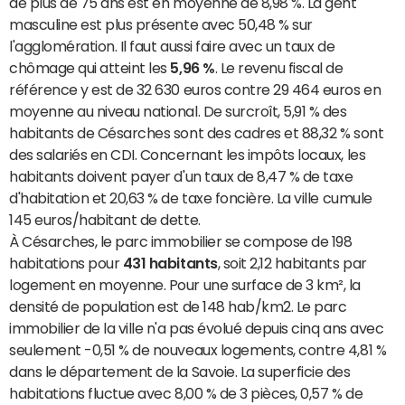
de plus de 75 ans est en moyenne de 8,98 %. La gent
masculine est plus présente avec 50,48 % sur
l'agglomération. Il faut aussi faire avec un taux de
chômage qui atteint les
5,96 %
. Le revenu fiscal de
référence y est de 32 630 euros contre 29 464 euros en
moyenne au niveau national. De surcroît, 5,91 % des
habitants de Césarches sont des cadres et 88,32 % sont
des salariés en CDI. Concernant les impôts locaux, les
habitants doivent payer d'un taux de 8,47 % de taxe
d'habitation et 20,63 % de taxe foncière. La ville cumule
145 euros/habitant de dette.
À Césarches, le parc immobilier se compose de 198
habitations pour
431 habitants
, soit 2,12 habitants par
logement en moyenne. Pour une surface de 3 km², la
densité de population est de 148 hab/km2. Le parc
immobilier de la ville n'a pas évolué depuis cinq ans avec
seulement -0,51 % de nouveaux logements, contre 4,81 %
dans le département de la Savoie. La superficie des
habitations fluctue avec 8,00 % de 3 pièces, 0,57 % de