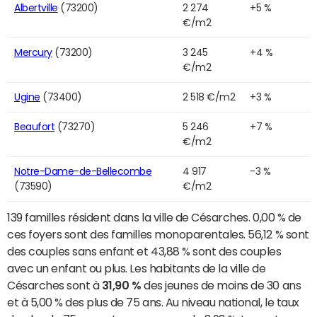
Albertville
(73200)
2 274
+5 %
€/m2
Mercury
(73200)
3 245
+4 %
€/m2
Ugine
(73400)
2 518 €/m2
+3 %
Beaufort
(73270)
5 246
+7 %
€/m2
Notre-Dame-de-Bellecombe
4 917
-3 %
(73590)
€/m2
139 familles résident dans la ville de Césarches. 0,00 % de
ces foyers sont des familles monoparentales. 56,12 % sont
des couples sans enfant et 43,88 % sont des couples
avec un enfant ou plus. Les habitants de la ville de
Césarches sont à
31,90 %
des jeunes de moins de 30 ans
et à 5,00 % des plus de 75 ans. Au niveau national, le taux