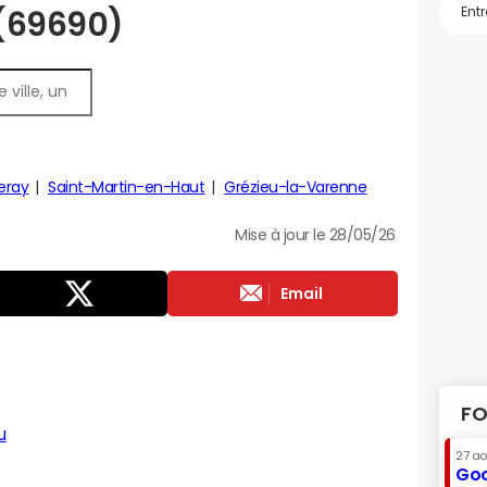
 (69690)
eray
Saint-Martin-en-Haut
Grézieu-la-Varenne
Mise à jour le 28/05/26
Email
FO
u
27 a
Goo