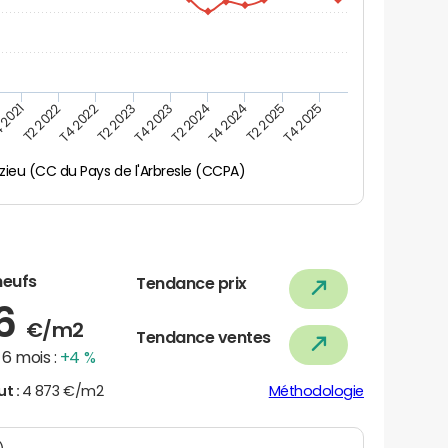
 2021
T2 2025
T4 2023
T2 2022
T4 2025
T2 2024
T4 2022
T4 2024
T2 2023
zieu (CC du Pays de l'Arbresle (CCPA)
neufs
Tendance prix
86
€/m2
Tendance ventes
6 mois :
+4 %
ut :
4 873 €/m2
Méthodologie