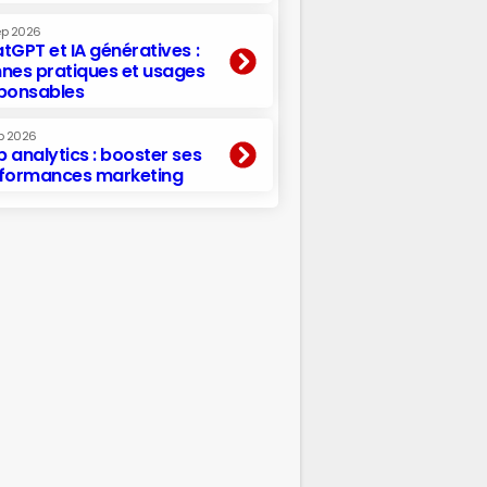
ep 2026
tGPT et IA génératives :
nes pratiques et usages
ponsables
p 2026
 analytics : booster ses
formances marketing