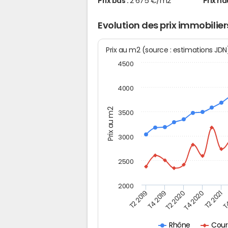
Prix bas :
2 675 €/m2
Prix ha
Evolution des prix immobilier
Prix au m2 (source : estimations JD
4500
4000
Prix au m2
3500
3000
2500
2000
T2 2019
T4 2019
T2 2020
T4 2020
T2 2021
T4
Cour
Rhône