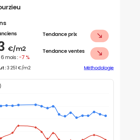
ourzieu
ens
anciens
Tendance prix
53
€/m2
Tendance ventes
6 mois :
-7 %
ut :
3 251 €/m2
Méthodologie
N)