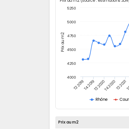
Prix au m2 (source : estimations JD
5250
5000
Prix au m2
4750
4500
4250
4000
T
T4 2020
T4 2019
T2 2021
T2 2020
T2 2019
Cour
Rhône
Prix au m2