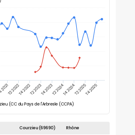
N)
4 2021
T2 2025
T2 2024
T2 2023
T4 2025
T2 2022
T4 2024
T4 2023
T4 2022
zieu (CC du Pays de l'Arbresle (CCPA)
Courzieu (69690)
Rhône