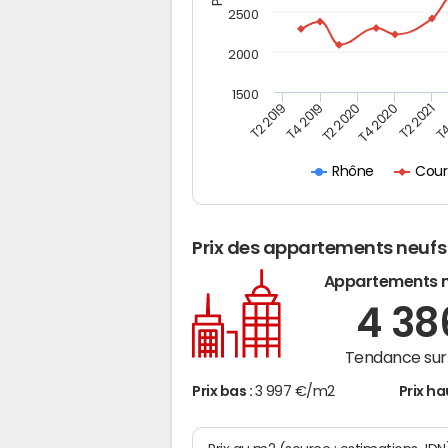
2500
2000
1500
T4
T2 2020
T4 2020
T2 2019
T2 2021
T4 2019
Cour
Rhône
Prix des appartements neufs
Appartements 
4 3
Tendance sur 
Prix bas :
3 997 €/m2
Prix ha