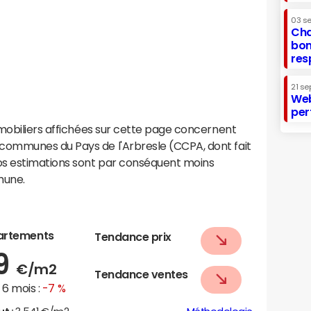
03 s
Cha
bon
res
21 se
Web
per
mobiliers affichées sur cette page concernent
ommunes du Pays de l'Arbresle (CCPA, dont fait
os estimations sont par conséquent moins
mune.
artements
Tendance prix
29
€/m2
Tendance ventes
6 mois :
-7 %