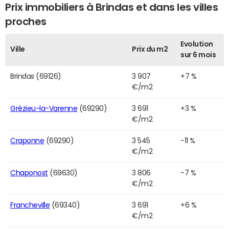
Prix immobiliers à Brindas et dans les villes
proches
Evolution
Ville
Prix du m2
sur 6 mois
Brindas (69126)
3 907
+7 %
€/m2
Grézieu-la-Varenne
(69290)
3 691
+3 %
€/m2
Craponne
(69290)
3 545
-11 %
€/m2
Chaponost
(69630)
3 806
-7 %
€/m2
Francheville
(69340)
3 691
+6 %
€/m2