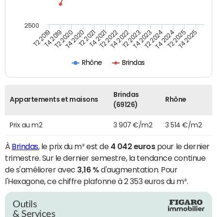
2500
T4 2021
T2 2025
T2 2020
T4 2023
T2 2022
T4 2025
T4 2020
T2 2024
T2 2019
T4 2022
T2 2021
T4 2024
T4 2019
T2 2023
Rhône
Brindas
Brindas
Appartements et maisons
Rhône
(69126)
Prix au m2
3 907 €/m2
3 514 €/m2
À
Brindas
, le prix du m² est de
4 042 euros
pour le dernier
trimestre. Sur le dernier semestre, la tendance continue
de s'améliorer avec
3,16 %
d'augmentation. Pour
l'Hexagone, ce chiffre plafonne à 2 353 euros du m².
Outils
& Services