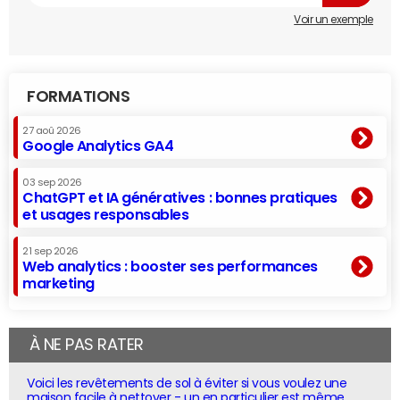
Voir un exemple
FORMATIONS
27 aoû 2026
Google Analytics GA4
03 sep 2026
ChatGPT et IA génératives : bonnes pratiques
et usages responsables
21 sep 2026
Web analytics : booster ses performances
marketing
À NE PAS RATER
Voici les revêtements de sol à éviter si vous voulez une
maison facile à nettoyer - un en particulier est même