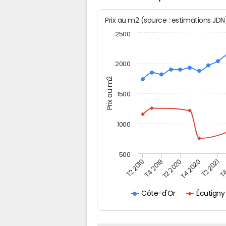
Prix au m2 (source : estimations JD
2500
2000
Prix au m2
1500
1000
500
T4
T2 2020
T4 2020
T2 2019
T2 2021
T4 2019
Écutigny
Côte-d'Or