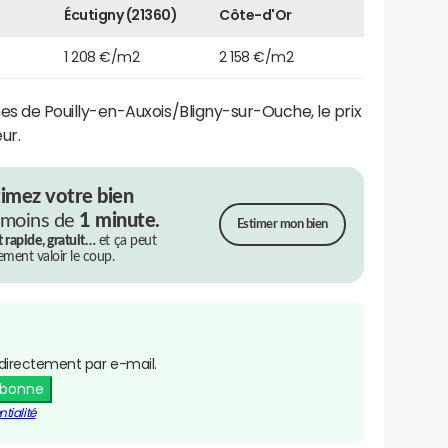
Écutigny (21360)
Côte-d'Or
1 208 €/m2
2 158 €/m2
de Pouilly-en-Auxois/Bligny-sur-Ouche, le prix
ur.
timez votre bien
 moins de
1 minute.
Estimer mon bien
t rapide, gratuit…
et ça peut
rement valoir le coup.
directement par e-mail.
abonne
tialité