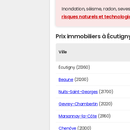
Inondation, séisme, radon, seveso,
risques naturels et technologi
Prix immobiliers à Écutigny
Ville
Écutigny (21360)
Beaune
(21200)
Nuits-Saint-Georges
(21700)
Gevrey-Chambertin
(21220)
Marsannay-la-Côte
(21160)
Chenôve
(21300)