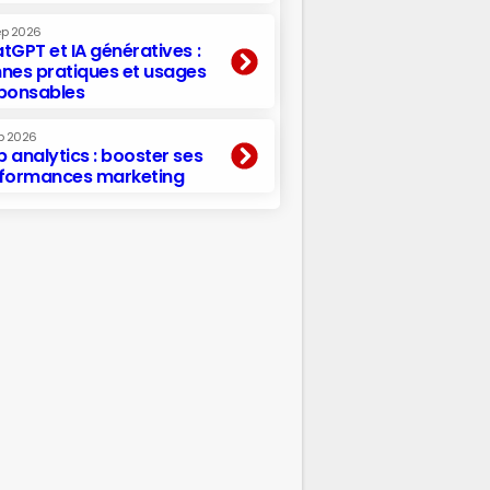
ep 2026
tGPT et IA génératives :
nes pratiques et usages
ponsables
p 2026
 analytics : booster ses
formances marketing