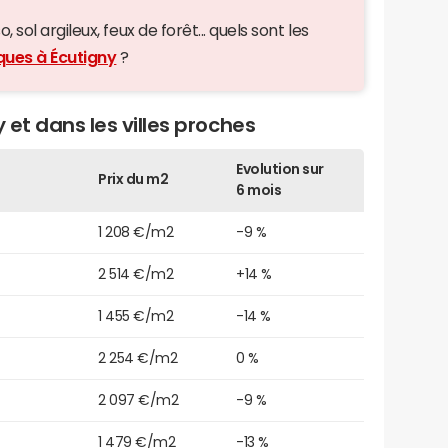
 sol argileux, feux de forêt... quels sont les
ques à Écutigny
?
 et dans les villes proches
Evolution sur
Prix du m2
6 mois
1 208 €/m2
-9 %
2 514 €/m2
+14 %
1 455 €/m2
-14 %
2 254 €/m2
0 %
2 097 €/m2
-9 %
1 479 €/m2
-13 %