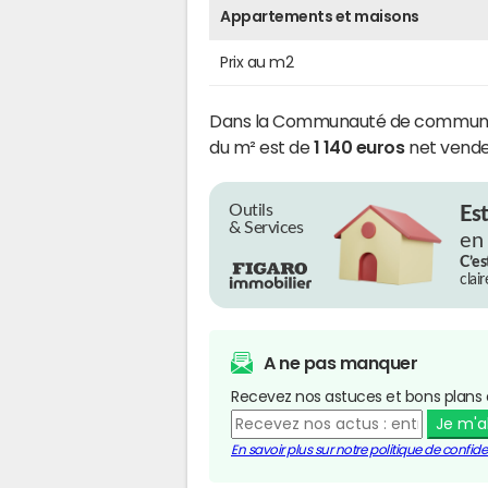
Appartements et maisons
Prix au m2
Dans la Communauté de communes 
du m² est de
1 140 euros
net vende
Outils
Es
& Services
en
C’es
clai
A ne pas manquer
Recevez nos astuces et bons plans 
Je m'
En savoir plus sur notre politique de confiden