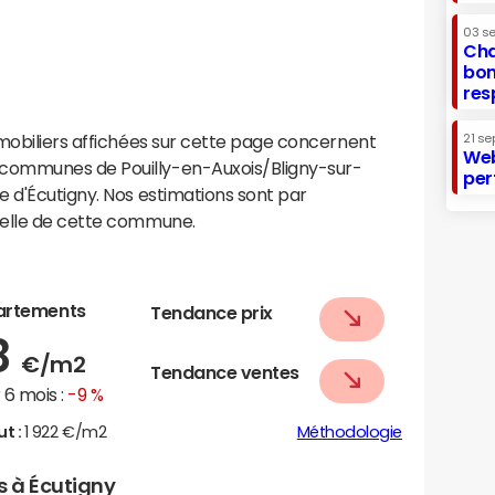
03 s
Cha
bon
res
mobiliers affichées sur cette page concernent
21 se
Web
communes de Pouilly-en-Auxois/Bligny-sur-
per
 d'Écutigny. Nos estimations sont par
helle de cette commune.
artements
Tendance prix
8
€/m2
Tendance ventes
6 mois :
-9 %
ut :
1 922 €/m2
Méthodologie
s à Écutigny