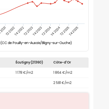
 2021
T2 2025
T4 2023
T2 2022
T4 2025
T2 2024
T4 2022
T4 2024
T2 2023
 (CC de Pouilly-en-Auxois/Bligny-sur-Ouche)
Écutigny (21360)
Côte-d'Or
1 178 €/m2
1 864 €/m2
2 581 €/m2