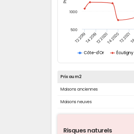
1000
500
T4
T2 2020
T4 2020
T2 2019
T2 2021
T4 2019
Écutigny
Côte-d'Or
Prix au m2
Maisons anciennes
Maisons neuves
Risques naturels