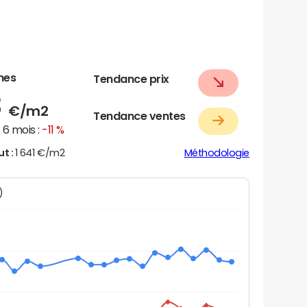
nes
Tendance prix
8
€/m2
Tendance ventes
6 mois :
-11 %
ut :
1 641 €/m2
Méthodologie
N)