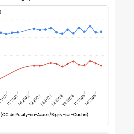
N)
 2021
T2 2025
T4 2023
T2 2022
T4 2025
T2 2024
T4 2022
T4 2024
T2 2023
 (CC de Pouilly-en-Auxois/Bligny-sur-Ouche)