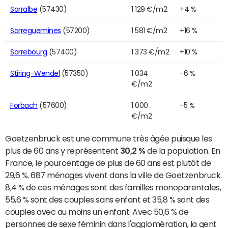
Sarralbe
(57430)
1 129 €/m2
+4 %
Sarreguemines
(57200)
1 581 €/m2
+16 %
Sarrebourg
(57400)
1 373 €/m2
+10 %
Stiring-Wendel
(57350)
1 034
-6 %
€/m2
Forbach
(57600)
1 000
-5 %
€/m2
Goetzenbruck est une commune très âgée puisque les
plus de 60 ans y représentent
30,2 %
de la population. En
France, le pourcentage de plus de 60 ans est plutôt de
29,6 %. 687 ménages vivent dans la ville de Goetzenbruck.
8,4 % de ces ménages sont des familles monoparentales,
55,6 % sont des couples sans enfant et 35,8 % sont des
couples avec au moins un enfant. Avec 50,6 % de
personnes de sexe féminin dans l'agglomération, la gent