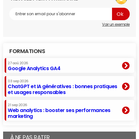
Voir un exemple
FORMATIONS
27 aoû 2026
Google Analytics GA4
03 sep 2026
ChatGPT et IA génératives : bonnes pratiques
et usages responsables
21 sep 2026
Web analytics : booster ses performances
marketing
À NE PAS RATER