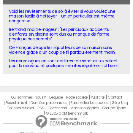
Voici les revêtements de sol à éviter si vous voulez une
maison facile à nettoyer - un en particulier est même
dangereux
Bertrand, maître-nageur : "Les principaux accidents
d'enfants en piscine sont dus au manque de forme
physique des parents"
Ce Français déloge les squatteurs de sa maison sans
violence grâce à un coup de fil particulièrement malin
Les neurologues en sont certains : ce sport est excellent
pour le cerveau et quelques minutes régulières suffisent
Qui sommes-nous ?
L'équipe
Notre société
Publicité
Contact
Recrutement
Données personnelles
Paramétrer les cookies
Gérer Utiq
Tous les articles
RSS
Corrections
Mentions légales
Groupe Figaro
© 2025 CCM Benchmark