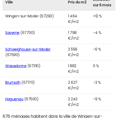
Ville
Prix du m2
sur 6 mois
Wingen-sur-Moder (67290)
1 464
+12 %
€/m2
Saverne
(67700)
1 798
-4 %
€/m2
Schweighouse-sur-Moder
2 558
-6 %
(67590)
€/m2
Wasselonne
(67310)
1 882
0 %
€/m2
Brumath
(67170)
2 627
-3 %
€/m2
Haguenau
(67500)
2 243
-9 %
€/m2
676 ménages habitent dans la ville de Wingen-sur-