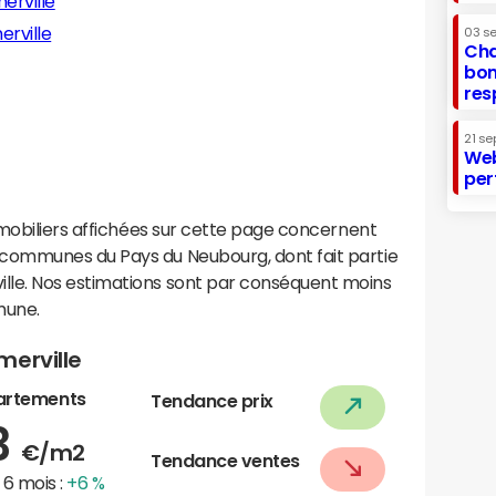
erville
erville
03 s
Cha
bon
res
21 se
Web
per
mobiliers affichées sur cette page concernent
ommunes du Pays du Neubourg, dont fait partie
le. Nos estimations sont par conséquent moins
mune.
merville
artements
Tendance prix
3
€/m2
Tendance ventes
6 mois :
+6 %