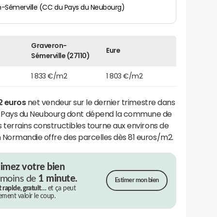
-Sémerville (CC du Pays du Neubourg)
Graveron-
Eure
Sémerville (27110)
1 833 €/m2
1 803 €/m2
2 euros
net vendeur sur le dernier trimestre dans
Pays du Neubourg dont dépend la commune de
es terrains constructibles tourne aux environs de
 Normandie offre des parcelles dès 81 euros/m2.
timez votre bien
 moins de
1 minute.
Estimer mon bien
t rapide, gratuit…
et ça peut
rement valoir le coup.