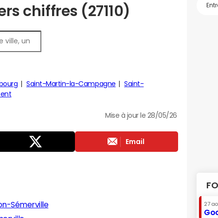
ers chiffres (27110)
bourg
Saint-Martin-la-Campagne
Saint-
sent
Mise à jour le 28/05/26
Email
FO
on-Sémerville
27 a
Goo