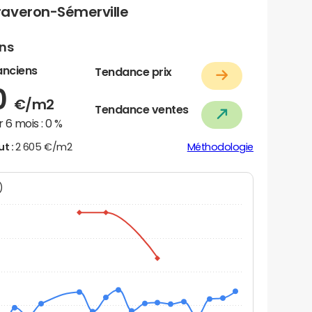
raveron-Sémerville
ens
anciens
Tendance prix
0
€/m2
Tendance ventes
 6 mois :
0 %
ut :
2 605 €/m2
Méthodologie
N)