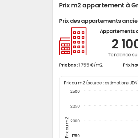
Prix m2 appartement à G
Prix des appartements anci
Appartements 
2 10
Tendance sur
Prix bas :
1 755 €/m2
Prix ha
Prix au m2 (source : estimations JD
2500
2250
Prix au m2
2000
1750