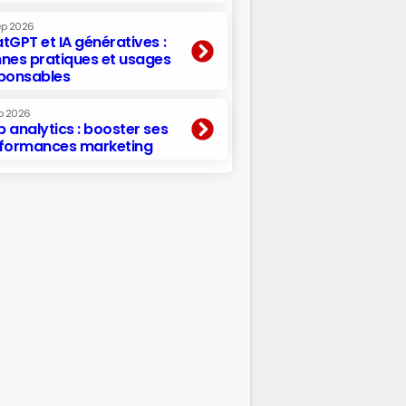
ep 2026
tGPT et IA génératives :
nes pratiques et usages
ponsables
p 2026
 analytics : booster ses
formances marketing