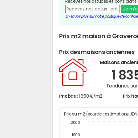
Recevez nos astuces et bons plans 
Je m'
En savoir plus sur notre politique de confiden
Prix m2 maison à Gravero
Prix des maisons anciennes
Maisons ancien
1 83
Tendance sur 
Prix bas :
1 650 €/m2
Prix ha
Prix au m2 (source : estimations JD
2000
1900