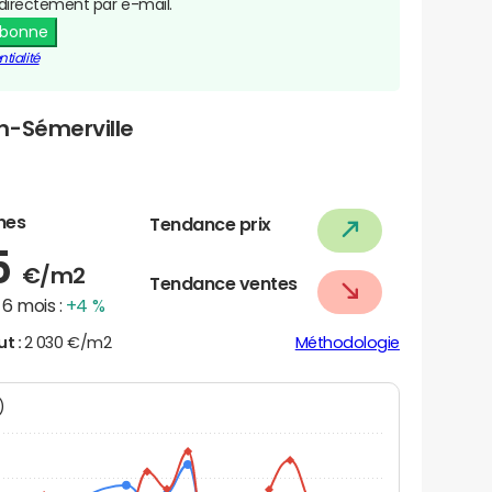
directement par e-mail.
abonne
tialité
n-Sémerville
nes
Tendance prix
5
€/m2
Tendance ventes
6 mois :
+4 %
ut :
2 030 €/m2
Méthodologie
N)