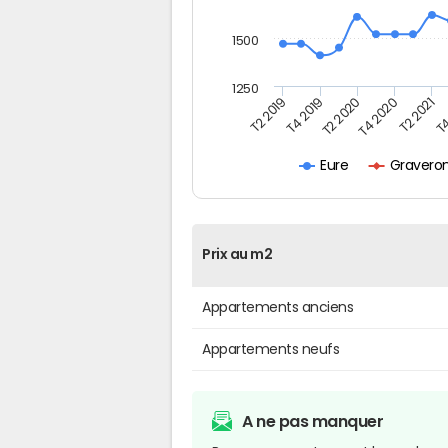
1500
1250
T4
T2 2020
T4 2020
T2 2019
T2 2021
T4 2019
Graveron
Eure
Prix au m2
Appartements anciens
Appartements neufs
A ne pas manquer