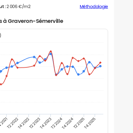
ut :
2 006 €/m2
Méthodologie
rs à Graveron-Sémerville
N)
 2021
T2 2025
T2 2023
T4 2024
T4 2022
T2 2024
T2 2022
T4 2025
T4 2023