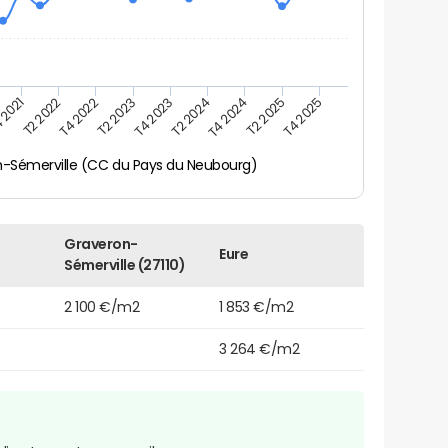
 2021
T2 2025
T4 2023
T2 2022
T4 2025
T2 2024
T4 2022
T4 2024
T2 2023
-Sémerville (CC du Pays du Neubourg)
Graveron-
Eure
Sémerville (27110)
2 100 €/m2
1 853 €/m2
3 264 €/m2