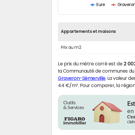
Graveron
Eure
Appartements et maisons
Prix au m2
Le prix du mètre carré est de
2 00
la Communauté de communes du 
Graveron-Sémerville
. La valeur d
44 €/m². Pour comparer, la région
Outils
Es
& Services
en
C’es
clai